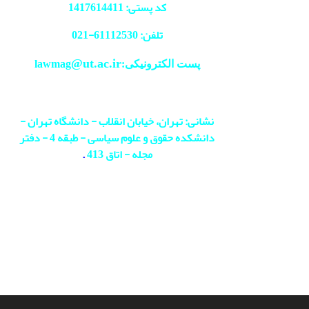
کد پستی: 1417614411
تلفن: 61112530-
021
@ut.ac.ir
پست الکترونیکی:lawmag
نشانی: تهران، خیابان انقلاب - دانشگاه تهران -
دانشکده حقوق و علوم سیاسی - طبقه 4 - دفتر
مجله - اتاق 413
.