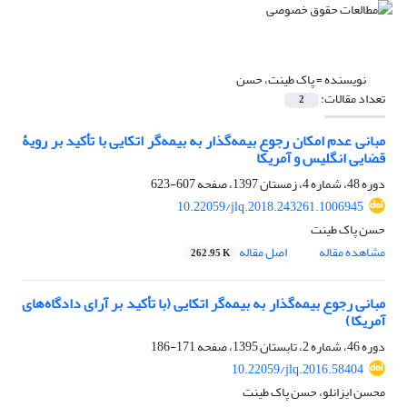
نویسنده =
پاک طینت، حسن
تعداد مقالات:
2
مبانی عدم امکان رجوع بیمه‌گذار به بیمه‌گر اتکایی با تأکید بر رویۀ
قضایی انگلیس و آمریکا
دوره 48، شماره 4، زمستان 1397، صفحه
607-623
10.22059/jlq.2018.243261.1006945
حسن پاک طینت
مشاهده مقاله
اصل مقاله
262.95 K
مبانی رجوع بیمه‌گذار به بیمه‌گر اتکایی (با تأکید بر آرای دادگاه‌های
آمریکا)
دوره 46، شماره 2، تابستان 1395، صفحه
171-186
10.22059/jlq.2016.58404
محسن ایزانلو، حسن پاک طینت