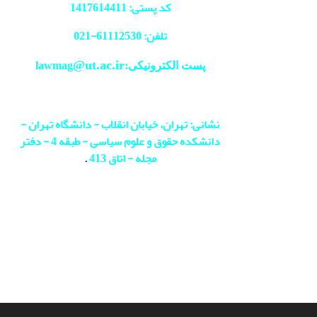
کد پستی: 1417614411
تلفن: 61112530-
021
@ut.ac.ir
پست الکترونیکی:lawmag
نشانی: تهران، خیابان انقلاب - دانشگاه تهران -
دانشکده حقوق و علوم سیاسی - طبقه 4 - دفتر
مجله - اتاق 413
.