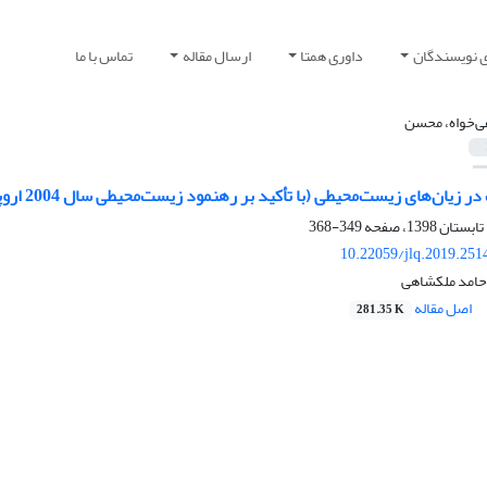
ی نویسندگان
داوری همتا
ارسال مقاله
تماس با ما
ی‌خواه، محسن
ای زیست‌محیطی (با تأکید بر رهنمود زیست‌محیطی سال 2004 اروپا و رویکرد کشورهای عضو آن)
349-368
10.22059/jlq.2019.251
حامد ملکشاهی
اصل مقاله
281.35 K