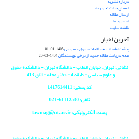
درباره نشریه
اعضای هیات تحریریه
ارسال مقاله
تماس با ما
نقشه سایت
آخرین اخبار
پیشینه فصلنامه مطالعات حقوق خصوصی
1405-01-01
عدم دریافت مقاله جدید از برخی نویسندگان
1404-03-20
نشانی: تهران، خیابان انقلاب - دانشگاه تهران - دانشکده حقوق
و علوم سیاسی - طبقه 4 - دفتر مجله - اتاق 413
.
کد پستی: 1417614411
تلفن: 61112530-
021
@ut.ac.ir
پست الکترونیکی:lawmag
نشانی: تهران، خیابان انقلاب - دانشگاه تهران - دانشکده حقوق