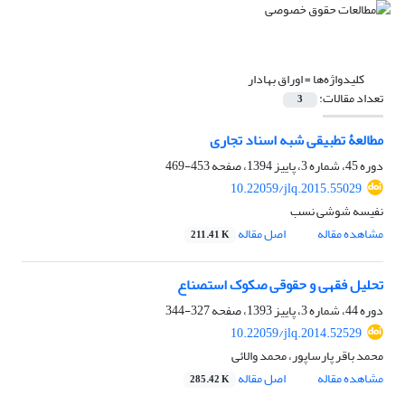
کلیدواژه‌ها =
اوراق بهادار
تعداد مقالات:
3
مطالعۀ تطبیقی شبه اسناد تجاری
دوره 45، شماره 3، پاییز 1394، صفحه
453-469
10.22059/jlq.2015.55029
نفیسه شوشی نسب
مشاهده مقاله
اصل مقاله
211.41 K
تحلیل فقهی و حقوقی صکوک استصناع
دوره 44، شماره 3، پاییز 1393، صفحه
327-344
10.22059/jlq.2014.52529
محمد باقر پارساپور، محمد والائی
مشاهده مقاله
اصل مقاله
285.42 K