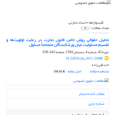
کلیدواژه‌ها =
اسناد تجارتی
تعداد مقالات:
1
تحلیل حقوقی روش خاص قانون تجارت در رعایت اولویت‌ها و
تقسیم مسئولیت میان ورشکستگان متضامناً مسئول
دوره 45، شماره 4، زمستان 1394، صفحه
643-658
10.22059/jlq.2015.55688
احد قلی زاده
مشاهده مقاله
اصل مقاله
191.61 K
مقالات آماده انتشار
شماره جاری
شماره‌های پیشین نشریه