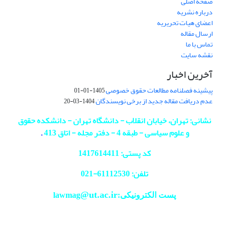
صفحه اصلی
درباره نشریه
اعضای هیات تحریریه
ارسال مقاله
تماس با ما
نقشه سایت
آخرین اخبار
پیشینه فصلنامه مطالعات حقوق خصوصی
1405-01-01
عدم دریافت مقاله جدید از برخی نویسندگان
1404-03-20
نشانی: تهران، خیابان انقلاب - دانشگاه تهران - دانشکده حقوق
و علوم سیاسی - طبقه 4 - دفتر مجله - اتاق 413
.
کد پستی: 1417614411
تلفن: 61112530-
021
@ut.ac.ir
پست الکترونیکی:lawmag