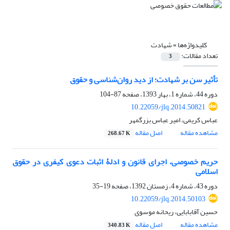
کلیدواژه‌ها =
شهادت
تعداد مقالات:
3
تأثیر سن بر شهادت؛ از دید روان‌شناسی و حقوق
دوره 44، شماره 1، بهار 1393، صفحه
87-104
10.22059/jlq.2014.50821
عباس کریمی، امیر عباس بزرگمهر
مشاهده مقاله
اصل مقاله
268.67 K
حریم خصوصی، اجرای قانون و ادلۀ اثبات دعوی کیفری در حقوق
اسلامی
دوره 43، شماره 4، زمستان 1392، صفحه
19-35
10.22059/jlq.2014.50103
حسین آقابابایی، ریحانه موسوی
مشاهده مقاله
اصل مقاله
340.83 K