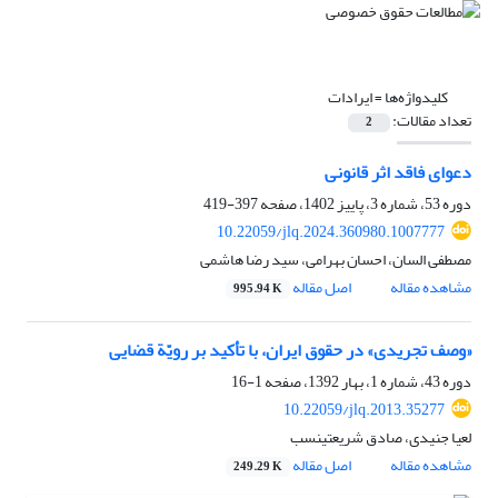
کلیدواژه‌ها =
ایرادات
تعداد مقالات:
2
دعوای فاقد اثر قانونی
دوره 53، شماره 3، پاییز 1402، صفحه
397-419
10.22059/jlq.2024.360980.1007777
مصطفی السان، احسان بهرامی، سید رضا هاشمی
مشاهده مقاله
اصل مقاله
995.94 K
«وصف تجریدی» در حقوق ایران، با تأکید بر رویّة قضایی
دوره 43، شماره 1، بهار 1392، صفحه
1-16
10.22059/jlq.2013.35277
لعیا جنیدی، صادق شریعتی‏نسب
مشاهده مقاله
اصل مقاله
249.29 K