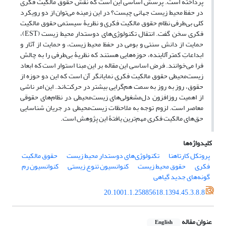
پرداخته است. پرسش اساسی این است که نقش حقوق مالکیت فکری
در حفظ محیط زیست جهانی چیست؟ در این زمینه می‌توان از دو رویکرد
کلی بی‌طرفی نظام حقوق مالکیت فکری و نظریۀ سیستمی حقوق مالکیت
فکری سخن گفت. انتقال تکنولوژی‌های دوستدار محیط زیست (EST)،
حمایت از دانش سنتی و بومی در حفظ محیط زیست، و حمایت از آثار و
ابداعاتِ کمتر‌آلاینده، حوزه‌هایی هستند که نظریۀ بی‌طرفی را به چالش
فرا می‌خوانند. فرض اساسی این مقاله بر این مبنا استوار است که ابعاد
زیست‌محیطی حقوق مالکیت فکری نمایانگر آن است که این دو حوزه از
حقوق، روز به روز به سمت هم‌گرایی بیشتر در حرکت‌اند. این امر ناشی
از اهمیت روزافزون دل‌مشغولی‌های زیست‌محیطی در نظام‌های حقوقی
معاصر است. لزوم توجه به ملاحظات زیست‌محیطی در جریان شناسایی
حق‌های مالکیت فکری مهم‌ترین یافتۀ این پژوهش است.
کلیدواژه‌ها
پروتکل کارتاهنا
تکنولوژی‌های دوستدار محیط زیست
حقوق مالکیت
فکری
حقوق محیط زیست
کنوانسیون تنوع زیستی
کنوانسیون رم
گونه‌های جدید گیاهی
20.1001.1.25885618.1394.45.3.8.8
عنوان مقاله
English