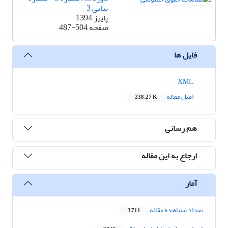
پیاپی 3
پاییز 1394
صفحه
487-504
فایل ها
XML
اصل مقاله
238.27 K
هم رسانی
ارجاع به این مقاله
آمار
تعداد مشاهده مقاله
3,711