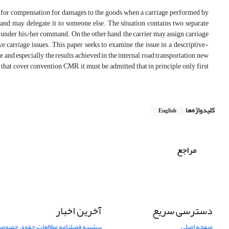
lity for compensation for damages to the goods when a carriage performed by
, and may delegate it to someone else. The situation contains two separate
re under his/her command. On the other hand, the carrier may assign carriage
ive carriage issues. This paper seeks to examine the issue in a descriptive-
ge and especially the results achieved in the internal road transportation new
t that cover convention CMR, it must be admitted that in principle only first
کلیدواژه‌ها
English
مراجع
دسترسی سریع
آخرین اخبار
صفحه اصلی
پیشینه فصلنامه مطالعات حقوق خصوص