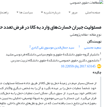
صفحه اصلی
مرور
درباره نشریه
سیاست ها
راهنما
مسئولیت جبران خسارت‌های وارد به کالا در فرض تعدد حمل‌
نوع مقاله : مقاله پژوهشی
نویسندگان
2
1
سعید محسنی
سید جمال‌الدین موسوی تقی آبادی
1
دانشیار گروه حقوق دانشکدۀ حقوق و علوم سیاسی دانشگاه فردوسی مشهد
2
دانشجوی دکتری حقوق خصوصی دانشکدۀ حقوق دانشگاه تربیت مدرس
10.22059/jlq.2017.63145
چکیده
از مسائل بسیار مهم در زمینۀ حمل و نقل کالا از طریق جاده مسئلۀ مسئولیت
خود شخصاً عملیات حمل را بر عهده نگیرد و آن را به شخص دیگری واگذار کن
تحت‌الامر خود بهره ببرد. از سوی دیگر، ممکن است عملیات حمل را به حمل‌کن
قرار می‌گیرد. این جستار با بررسی موضوع به شیوۀ توصیفی-تحلیلی به تبیین 
به‌ویژه به این نتایج دست‌ یافته است که در حمل و نقل‌های جاده‌ای داخلی، عل