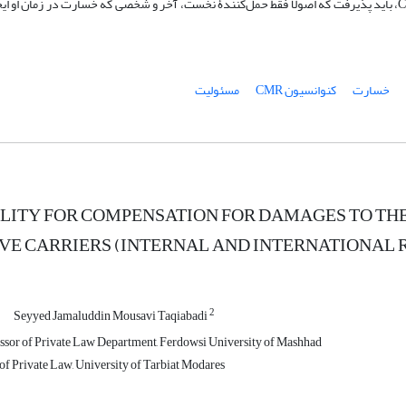
داشته باشند. اما در حمل‌ و نقل‌های جاده‌ای بین‌المللی مشمول کنوانسیون CMR، باید پذیرفت که اصولاً فقط حمل‌کنندۀ نخست، آخر و شخصی که خسارت د
خسارت
کنوانسیون CMR
مسئولیت
ILITY FOR COMPENSATION FOR DAMAGES TO T
VE CARRIERS (INTERNAL AND INTERNATIONAL 
2
Seyyed Jamaluddin Mousavi Taqiabadi
ssor of Private Law Department, Ferdowsi University of Mashhad
f Private Law, University of Tarbiat Modares