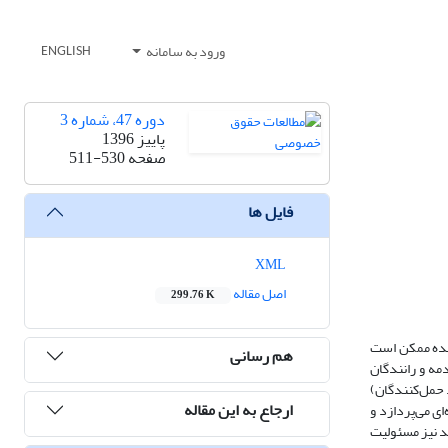
ورود به سامانه
ENGLISH
دوره 47، شماره 3
پاییز 1396
صفحه
511-530
فایل ها
XML
اصل مقاله
299.76 K
ننده ممکن است
هم رسانی
مه و رانندگان
 حمل‌کنندگان)
ارجاع به این مقاله
ی می‌پردازد و
ید نیز مسئولیت