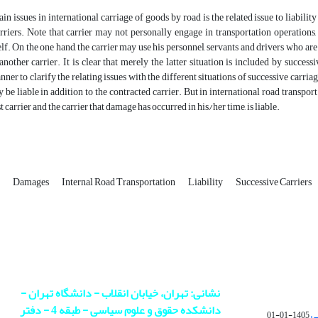
in issues in international carriage of goods by road is the related issue to liabi
rriers. Note that carrier may not personally engage in transportation operations
self. On the one hand, the carrier may use his personnel, servants and drivers who a
another carrier. It is clear that merely the latter situation is included by success
nner to clarify the relating issues with the different situations of successive carria
y be liable in addition to the contracted carrier. But in international road transpor
ast carrier and the carrier that damage has occurred in his/her time, is liable.
n
Damages
Internal Road Transportation
Liability
Successive Carriers
نشانی: تهران، خیابان انقلاب - دانشگاه تهران -
دانشکده حقوق و علوم سیاسی - طبقه 4 - دفتر
ی
1405-01-01