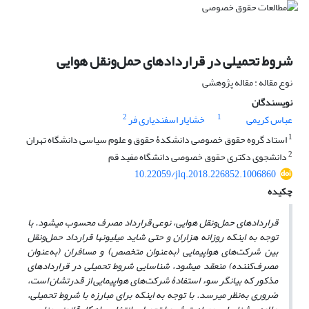
شروط تحمیلی در قراردادهای حمل‌ونقل هوایی
نوع مقاله : مقاله پژوهشی
نویسندگان
2
1
عباس کریمی
خشایار اسفندیاری فر
1
استاد گروه حقوق خصوصی دانشکدۀ حقوق و علوم سیاسی دانشگاه تهران
2
دانشجوی دکتری حقوق خصوصی دانشگاه مفید قم
10.22059/jlq.2018.226852.1006860
چکیده
قراردادهای حمل‌ونقل هوایی، نوعی قرارداد مصرف محسوب می­شود. با
توجه به اینکه روزانه هزاران و حتی شاید میلیون­ها قرارداد حمل‌ونقل
بین شرکت‌های هواپیمایی (به‌عنوان متخصص) و مسافران (به‌عنوان
مصرف‌کننده) منعقد می­شود، شناسایی شروط تحمیلی در قراردادهای
مذکور که بیانگر سوء استفادۀ شرکت‌های هواپیمایی از قدرتشان است،
ضروری به‌نظر می­رسد. با توجه به اینکه برای مبارزه با شروط تحمیلی،