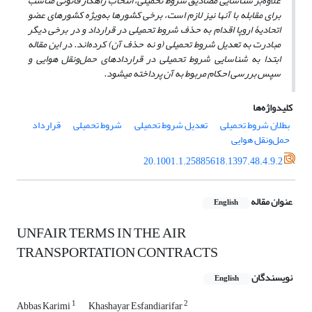
علاوه‌بر شناسایی مصادیق شروط تحمیلی، انتخاب راهکار قانونی مناسب
برای مقابله با آنها نیز لازم است، برخی کشورها به‌ویژه کشورهای عضو
اتحادیۀ اروپا اقدام به حذف شروط تحمیلی در قرارداد و در برخی دیگر
مبادرت به تعدیل شروط تحمیلی (و نه حذف آن) کرده‌اند. در این مقاله
ابتدا به شناسایی شروط تحمیلی در قراردادهای حمل‌ونقل هوایی و
سپس بررسی احکام مربوط به آن پرداخته می­شود.
کلیدواژه‌ها
بطلان شروط تحمیلی
تعدیل شروط تحمیلی
شروط تحمیلی
قرارداد
حمل‌ونقل هوایی
20.1001.1.25885618.1397.48.4.9.2
عنوان مقاله
English
UNFAIR TERMS IN THE AIR
TRANSPORTATION CONTRACTS
نویسندگان
English
1
2
Abbas Karimi
Khashayar Esfandiarifar