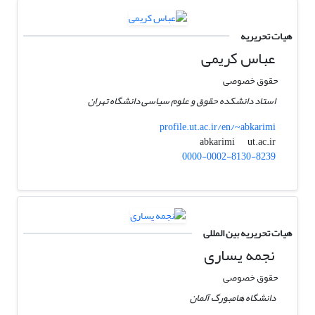
هیات تحریریه
عباس کریمی
حقوق خصوصی
استاد دانشکده حقوق و علوم سیاسی دانشگاه تهران
profile.ut.ac.ir/en/~abkarimi
ut.ac.ir
abkarimi
0000-0002-8130-8239
هیات تحریریه بین المللی
نجمه یساری
حقوق خصوصی
دانشگاه هامبورگ آلمان