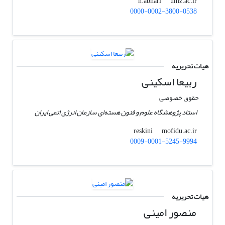
umz.ac.ir
h.abhari
0000-0002-3800-0538
هیات تحریریه
ربیعا اسکینی
حقوق خصوصی
استاد پژوهشگاه علوم و فنون هسته‌ای سازمان انرژی اتمی ایران
mofidu.ac.ir
reskini
0009-0001-5245-9994
هیات تحریریه
منصور امینی