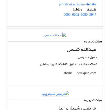
profile.ut.ac.ir/en/~habiba
ut.ac.ir
habiba
0000-0002-8080-9947
هیات تحریریه
عبدالله شمس
حقوق خصوصی
استاد دانشکده حقوق دانشگاه شهید بهشتی
derakpub.com
shams
هیات تحریریه
مرتضی شهبازی نیا