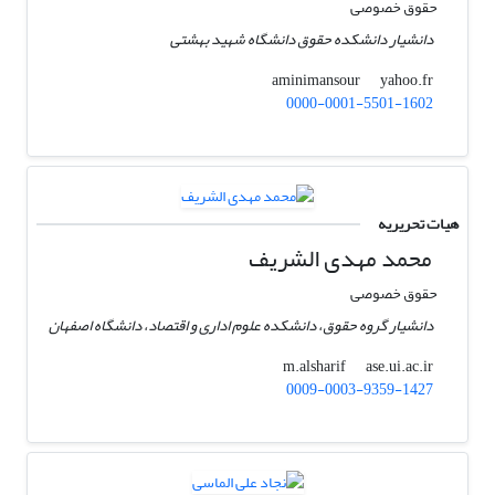
حقوق خصوصی
دانشیار دانشکده حقوق دانشگاه شهید بهشتی
yahoo.fr
aminimansour
0000-0001-5501-1602
هیات تحریریه
محمد مهدی الشریف
حقوق خصوصی
دانشیار گروه حقوق، دانشکده علوم اداری و اقتصاد، دانشگاه اصفهان
ase.ui.ac.ir
m.alsharif
0009-0003-9359-1427