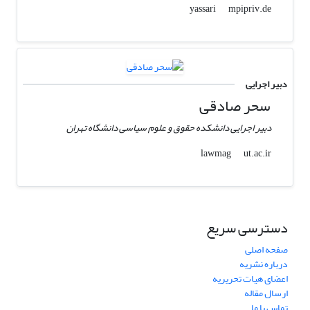
mpipriv.de
yassari
دبیر اجرایی
سحر صادقی
دبیر اجرایی دانشکده حقوق و علوم سیاسی دانشگاه تهران
ut.ac.ir
lawmag
دسترسی سریع
صفحه اصلی
درباره نشریه
اعضای هیات تحریریه
ارسال مقاله
تماس با ما