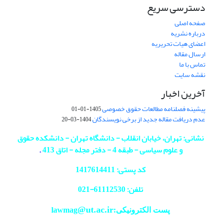
دسترسی سریع
صفحه اصلی
درباره نشریه
اعضای هیات تحریریه
ارسال مقاله
تماس با ما
نقشه سایت
آخرین اخبار
پیشینه فصلنامه مطالعات حقوق خصوصی
1405-01-01
عدم دریافت مقاله جدید از برخی نویسندگان
1404-03-20
نشانی: تهران، خیابان انقلاب - دانشگاه تهران - دانشکده حقوق
و علوم سیاسی - طبقه 4 - دفتر مجله - اتاق 413
.
کد پستی: 1417614411
تلفن: 61112530-
021
@ut.ac.ir
پست الکترونیکی:lawmag