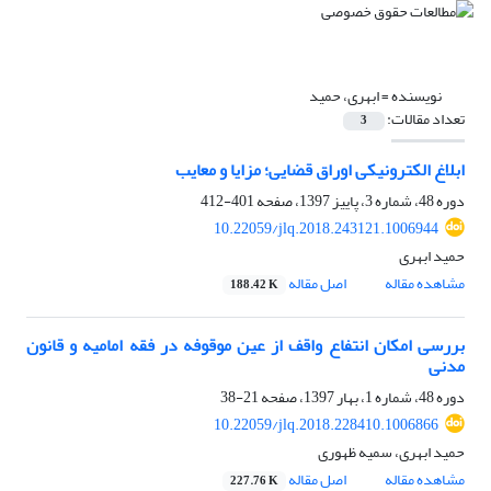
نویسنده =
ابهری، حمید
تعداد مقالات:
3
ابلاغ الکترونیکی اوراق قضایی؛ مزایا و معایب
دوره 48، شماره 3، پاییز 1397، صفحه
401-412
10.22059/jlq.2018.243121.1006944
حمید ابهری
مشاهده مقاله
اصل مقاله
188.42 K
بررسی امکان انتفاع واقف از عین موقوفه در فقه امامیه و قانون
مدنی
دوره 48، شماره 1، بهار 1397، صفحه
21-38
10.22059/jlq.2018.228410.1006866
حمید ابهری، سمیه ظهوری
مشاهده مقاله
اصل مقاله
227.76 K