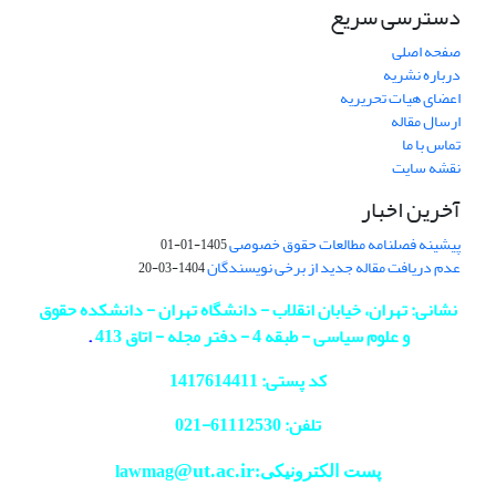
دسترسی سریع
صفحه اصلی
درباره نشریه
اعضای هیات تحریریه
ارسال مقاله
تماس با ما
نقشه سایت
آخرین اخبار
پیشینه فصلنامه مطالعات حقوق خصوصی
1405-01-01
عدم دریافت مقاله جدید از برخی نویسندگان
1404-03-20
نشانی: تهران، خیابان انقلاب - دانشگاه تهران - دانشکده حقوق
و علوم سیاسی - طبقه 4 - دفتر مجله - اتاق 413
.
کد پستی: 1417614411
تلفن: 61112530-
021
@ut.ac.ir
پست الکترونیکی:lawmag