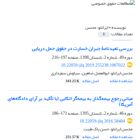
نویسنده =
ایزانلو، محسن
تعداد مقالات:
3
بررسی تعهدنامۀ جبران خسارت در حقوق حمل دریایی
دوره 49، شماره 2، تابستان 1398، صفحه
197-216
10.22059/jlq.2019.255238.1007022
محسن ایزانلو، ابوالفضل شاهین، سیاوش سفیداری
مشاهده مقاله
اصل مقاله
343.25 K
مبانی رجوع بیمه‌گذار به بیمه‌گر اتکایی (با تأکید بر آرای دادگاه‌های
آمریکا)
دوره 46، شماره 2، تابستان 1395، صفحه
171-186
10.22059/jlq.2016.58404
محسن ایزانلو، حسن پاک طینت
مشاهده مقاله
اصل مقاله
251.57 K