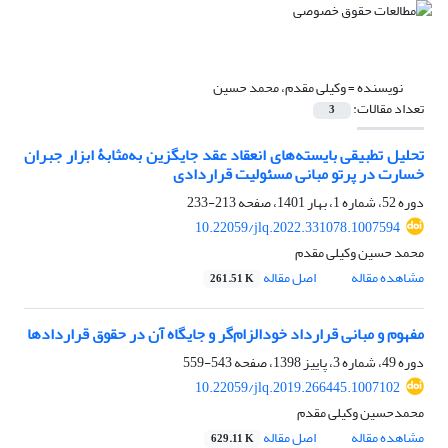
نویسنده =
وکیلی مقدم، محمد حسین
تعداد مقالات:
3
تحلیل تطبیقی بایسته‌های انعقاد عقد جایگزین به‌مثابۀ ابزار جبران
‏خسارت در پرتو مبانی مسئولیت قراردادی
دوره 52، شماره 1، بهار 1401، صفحه
213-233
10.22059/jlq.2022.331078.1007594
محمد حسین وکیلی مقدم
مشاهده مقاله
اصل مقاله
261.51 K
مفهوم و مبانی قرارداد خودالزام‌گر و جایگاه آن در حقوق قراردادها
دوره 49، شماره 3، پاییز 1398، صفحه
543-559
10.22059/jlq.2019.266445.1007102
محمدحسین وکیلی مقدم
مشاهده مقاله
اصل مقاله
629.11 K