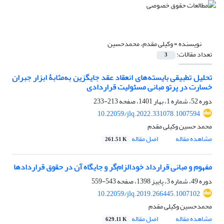
نویسنده =
وکیلی مقدم، محمدحسین
تعداد مقالات:
3
تحلیل تطبیقی بایسته‌های انعقاد عقد جایگزین به‌مثابۀ ابزار جبران
‏خسارت در پرتو مبانی مسئولیت قراردادی
دوره 52، شماره 1، بهار 1401، صفحه
213-233
10.22059/jlq.2022.331078.1007594
محمد حسین وکیلی مقدم
مشاهده مقاله
اصل مقاله
261.51 K
مفهوم و مبانی قرارداد خودالزام‌گر و جایگاه آن در حقوق قراردادها
دوره 49، شماره 3، پاییز 1398، صفحه
543-559
10.22059/jlq.2019.266445.1007102
محمدحسین وکیلی مقدم
مشاهده مقاله
اصل مقاله
629.11 K