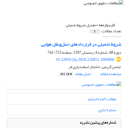
کلیدواژه‌ها =
تعدیل شروط تحمیلی
تعداد مقالات:
1
شروط تحمیلی در قراردادهای حمل‌ونقل هوایی
دوره 48، شماره 4، زمستان 1397، صفحه
723-742
10.22059/jlq.2018.226852.1006860
عباس کریمی، خشایار اسفندیاری فر
مشاهده مقاله
اصل مقاله
265.18 K
مقالات آماده انتشار
شماره جاری
شماره‌های پیشین نشریه