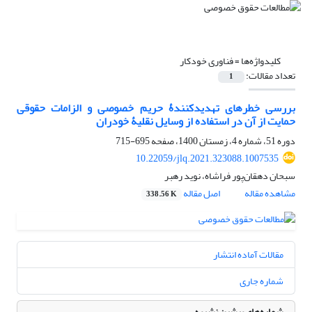
کلیدواژه‌ها =
فناوری خودکار
تعداد مقالات:
1
بررسی خطرهای تهدیدکنندۀ حریم خصوصی و الزامات ‏حقوقی
حمایت از آن در استفاده از وسایل نقلیۀ خودران
دوره 51، شماره 4، زمستان 1400، صفحه
695-715
10.22059/jlq.2021.323088.1007535
سبحان دهقان‌پور فراشاه، نوید رهبر
مشاهده مقاله
اصل مقاله
338.56 K
مقالات آماده انتشار
شماره جاری
شماره‌های پیشین نشریه