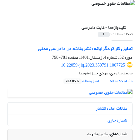
کلیدواژه‌ها =
غایت دادرسی
تعداد مقالات:
1
تحلیل کارکردگرایانه «تشریفات» در دادرسی مدنی
دوره 52، شماره 4، زمستان 1401، صفحه
781-798
10.22059/jlq.2023.350791.1007725
محمد مولودی، مهدی حمزه هویدا
مشاهده مقاله
اصل مقاله
703.05 K
مقالات آماده انتشار
شماره جاری
شماره‌های پیشین نشریه