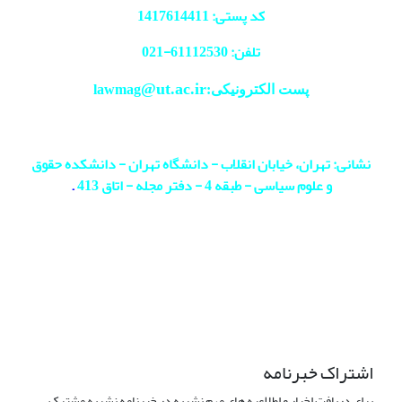
کد پستی: 1417614411
تلفن: 61112530-
021
@ut.ac.ir
پست الکترونیکی:lawmag
نشانی: تهران، خیابان انقلاب - دانشگاه تهران - دانشکده حقوق
و علوم سیاسی - طبقه 4 - دفتر مجله - اتاق 413
.
اشتراک خبرنامه
برای دریافت اخبار و اطلاعیه های مهم نشریه در خبرنامه نشریه مشترک