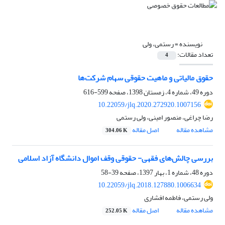
نویسنده =
رستمی، ولی
تعداد مقالات:
4
حقوق مالیاتی و ماهیت حقوقی سهام شرکت‌ها
دوره 49، شماره 4، زمستان 1398، صفحه
599-616
10.22059/jlq.2020.272920.1007156
رضا چراغی، منصور امینی، ولی رستمی
مشاهده مقاله
اصل مقاله
304.06 K
بررسی چالش‌های فقهی- حقوقی وقف اموال دانشگاه آزاد اسلامی
دوره 48، شماره 1، بهار 1397، صفحه
39-58
10.22059/jlq.2018.127880.1006634
ولی رستمی، فاطمه افشاری
مشاهده مقاله
اصل مقاله
252.05 K