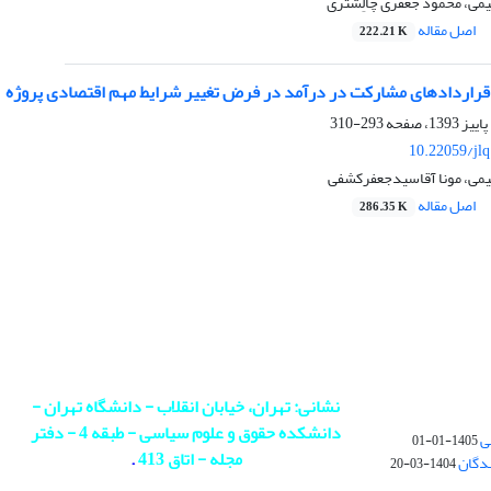
یمی، محمود جعفری چالِشتُری
اصل مقاله
222.21 K
راردادهای مشارکت در درآمد در فرض تغییر شرایط مهم اقتصادی پروژه
293-310
10.22059/jl
هیمی، مونا آقاسیدجعفرکشفی
اصل مقاله
286.35 K
نشانی: تهران، خیابان انقلاب - دانشگاه تهران -
دانشکده حقوق و علوم سیاسی - طبقه 4 - دفتر
ی
1405-01-01
مجله - اتاق 413
.
ندگان
1404-03-20