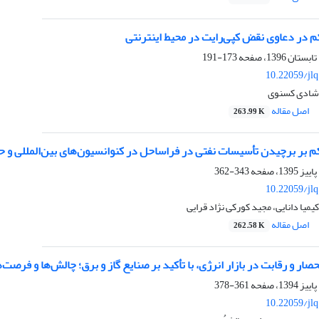
م در دعاوى نقض کپی‌رایت در محیط اینترنتى
173-191
10.22059/jl
، شادى کسنوى
اصل مقاله
263.99 K
م بر برچیدن تأسیسات نفتی در فراساحل در کنوانسیون‌های بین‌المللی و ح
343-362
10.22059/jl
کیمیا دانایی، مجید کورکی نژاد قرایی
اصل مقاله
262.58 K
ار و رقابت در بازار انرژی، با تأکید بر صنایع گاز و برق؛ چالش‌ها و فرصت‌ه
361-378
10.22059/jl