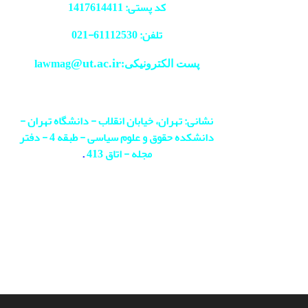
کد پستی: 1417614411
تلفن: 61112530-
021
@ut.ac.ir
پست الکترونیکی:lawmag
نشانی: تهران، خیابان انقلاب - دانشگاه تهران -
دانشکده حقوق و علوم سیاسی - طبقه 4 - دفتر
مجله - اتاق 413
.