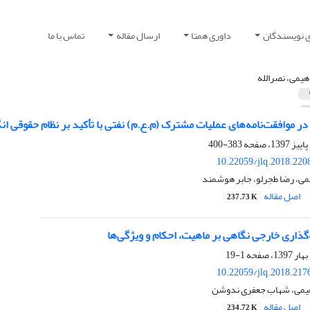
ی نویسندگان
داوری همتا
ارسال مقاله
تماس با ما
اهیمى، نصرالله
ر موافقت‌نامه‌های عملیات مشترک (م.ع.م) نفتی با تأکید بر نظام حقوقی ان
383-400
10.22059/jlq.2018.220
می، رضا طجرلو، جابر هوشمند
اصل مقاله
237.73 K
گذاری خارجی نگاهی بر ماهیت، احکام و ویژگی‌ها
1-19
10.22059/jlq.2018.217
اهیمی، شهاب جعفری ندوشن
اصل مقاله
234.72 K