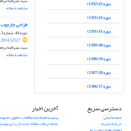
سید نصرالله ابراه
دوره 43 (1392)
مشاهده مقاله
دوره 42 (1391)
طراحی چارچوب ق
دوره 41 (1391)
دوره 44، شماره 3، پاییز 1393، صفحه
q.2014.52527
دوره 40 (1389)
سید نصرالله ابرا
مشاهده مقاله
دوره 39 (1388)
دوره 38 (1387)
دوره 37 (1386)
دسترسی سریع
آخرین اخبار
صفحه اصلی
پیشینه فصلنامه مطالعات حقوق خصوص
درباره نشریه
عدم دریافت مقاله جدید از برخی نویس
اعضای هیات تحریریه