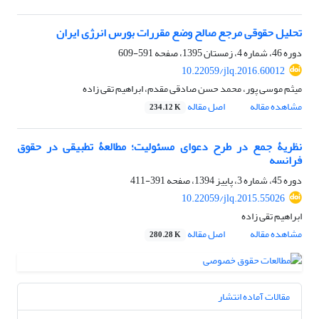
تحلیل حقوقی مرجع صالح وضع مقررات بورس انرژی ایران
دوره 46، شماره 4، زمستان 1395، صفحه
591-609
10.22059/jlq.2016.60012
میثم موسی پور، محمد حسن صادقی مقدم، ابراهیم تقی زاده
مشاهده مقاله
اصل مقاله
234.12 K
نظریۀ جمع در طرح دعوای مسئولیت؛ مطالعۀ تطبیقی در حقوق
فرانسه
دوره 45، شماره 3، پاییز 1394، صفحه
391-411
10.22059/jlq.2015.55026
ابراهیم تقی زاده
مشاهده مقاله
اصل مقاله
280.28 K
مقالات آماده انتشار