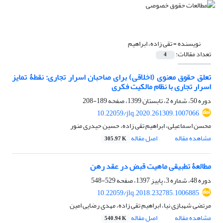
نویسنده =
تقی زاده، ابراهیم
تعداد مقالات:
4
تعلق حقوق معنوی (اخلاقی) برای صاحبان اسرار تجاری: نقطۀ تمایز
اسرار تجاری با نظام مالکیت فکری
دوره 50، شماره 2، تابستان 1399، صفحه
189-208
10.22059/jlq.2020.261309.1007066
محسن اسماعیلی، ابراهیم تقی زاده، حسین حیدری منور
مشاهده مقاله
اصل مقاله
305.97 K
مطالعۀ تطبیقی ماهیت قبض در عقد رهن
دوره 48، شماره 3، پاییز 1397، صفحه
529-548
10.22059/jlq.2018.232785.1006885
مرتضی شهبازی نیا، ابراهیم تقی زاده، مهدی رضایی امین
مشاهده مقاله
اصل مقاله
540.94 K