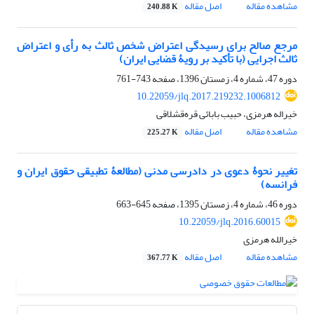
مشاهده مقاله
اصل مقاله
240.88 K
مرجع صالح برای رسیدگی اعتراض شخص ثالث به رأی و اعتراض
ثالث اجرایی (با تأکید بر رویۀ قضایی ایران)
دوره 47، شماره 4، زمستان 1396، صفحه
743-761
10.22059/jlq.2017.219232.1006812
خیراله هرمزی، حبیب بابائی قره‌قشلاقی
مشاهده مقاله
اصل مقاله
225.27 K
تغییر نحوۀ دعوی در دادرسی مدنی (مطالعۀ تطبیقی حقوق ایران و
فرانسه)
دوره 46، شماره 4، زمستان 1395، صفحه
645-663
10.22059/jlq.2016.60015
خیرالله هرمزی
مشاهده مقاله
اصل مقاله
367.77 K