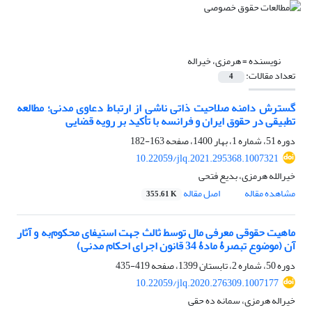
نویسنده =
هرمزی، خیراله
تعداد مقالات:
4
گسترش دامنه صلاحیت ذاتی ناشی از ارتباط دعاوی مدنی؛ مطالعه
تطبیقی در حقوق ایران و فرانسه با تأکید بر رویه قضایی
دوره 51، شماره 1، بهار 1400، صفحه
163-182
10.22059/jlq.2021.295368.1007321
خیرالله هرمزی، بدیع فتحی
مشاهده مقاله
اصل مقاله
355.61 K
ماهیت حقوقی معرفی مال توسط ثالث جهت استیفای محکوم‌به و آثار
آن (موضوع تبصرۀ مادۀ 34 قانون اجرای احکام مدنی)
دوره 50، شماره 2، تابستان 1399، صفحه
419-435
10.22059/jlq.2020.276309.1007177
خیراله هرمزی، سمانه ده حقی