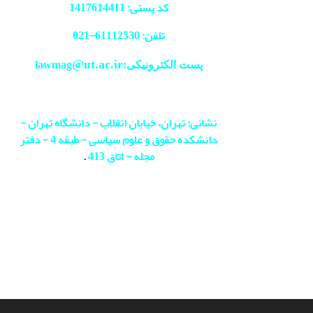
کد پستی: 1417614411
تلفن: 61112530-
021
@ut.ac.ir
پست الکترونیکی:lawmag
نشانی: تهران، خیابان انقلاب - دانشگاه تهران -
دانشکده حقوق و علوم سیاسی - طبقه 4 - دفتر
مجله - اتاق 413
.