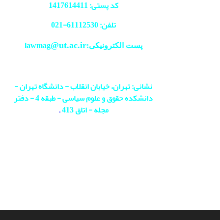
کد پستی: 1417614411
تلفن: 61112530-
021
@ut.ac.ir
پست الکترونیکی:lawmag
نشانی: تهران، خیابان انقلاب - دانشگاه تهران -
دانشکده حقوق و علوم سیاسی - طبقه 4 - دفتر
مجله - اتاق 413
.