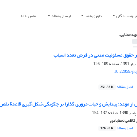
ی نویسندگان
داوری همتا
ارسال مقاله
تماس با ما
ویه قضایی.
ر حقوق مسئولیت مدنی در فرض تعدد اسباب
109-126
10.22059/jl
اصل مقاله
251.58 K
از موعد: پیدایش و حیات مروری گذارا بر چگونگی شکل گیری قاعدة نقض 
137-154
می نجف‎آبادی
اصل مقاله
326.98 K