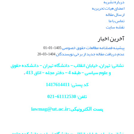
درباره نشریه
اعضای هیات تحریریه
ارسال مقاله
تماس با ما
نقشه سایت
آخرین اخبار
پیشینه فصلنامه مطالعات حقوق خصوصی
1405-01-01
عدم دریافت مقاله جدید از برخی نویسندگان
1404-03-20
نشانی: تهران، خیابان انقلاب - دانشگاه تهران - دانشکده حقوق
و علوم سیاسی - طبقه 4 - دفتر مجله - اتاق 413
.
کد پستی: 1417614411
تلفن: 61112530-
021
@ut.ac.ir
پست الکترونیکی:lawmag
نشانی: تهران، خیابان انقلاب - دانشگاه تهران - دانشکده حقوق