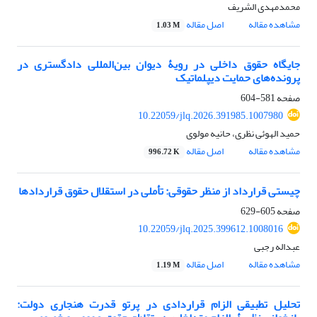
محمدمهدی الشریف
مشاهده مقاله
اصل مقاله
1.03 M
جایگاه حقوق داخلی در رویۀ دیوان بین‌المللی دادگستری در
پرونده‌های حمایت دیپلماتیک
صفحه
581-604
10.22059/jlq.2026.391985.1007980
حمید الهوئی نظری، حانیه مولوی
مشاهده مقاله
اصل مقاله
996.72 K
چیستی قرارداد از منظر حقوقی: تأملی در استقلال حقوق قراردادها
صفحه
605-629
10.22059/jlq.2025.399612.1008016
عبداله رجبی
مشاهده مقاله
اصل مقاله
1.19 M
تحلیل تطبیقی الزام قراردادی در پرتو قدرت هنجاری دولت: