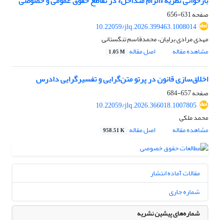
بازخوانی نظریۀ «الزام متداخل» در تقاطع حقوق عمومی و خصوصی
صفحه
631-656
10.22059/jlq.2026.399463.1008014
مهدی مرادی برلیان، محمدقاسم تنگستانی
مشاهده مقاله
اصل مقاله
1.05 M
اخلاق‌سازی قانون در پرتو متن‌گرایی و تفسیر‌گرایی دادرس
صفحه
657-684
10.22059/jlq.2026.366018.1007805
محمد ملکی
مشاهده مقاله
اصل مقاله
958.51 K
مقالات آماده انتشار
شماره جاری
شماره‌های پیشین نشریه