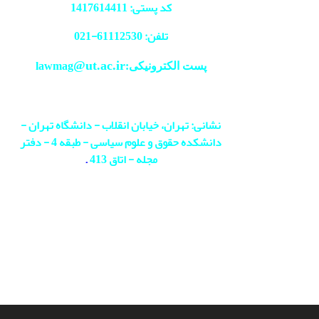
کد پستی: 1417614411
تلفن: 61112530-
021
@ut.ac.ir
پست الکترونیکی:lawmag
نشانی: تهران، خیابان انقلاب - دانشگاه تهران -
دانشکده حقوق و علوم سیاسی - طبقه 4 - دفتر
مجله - اتاق 413
.