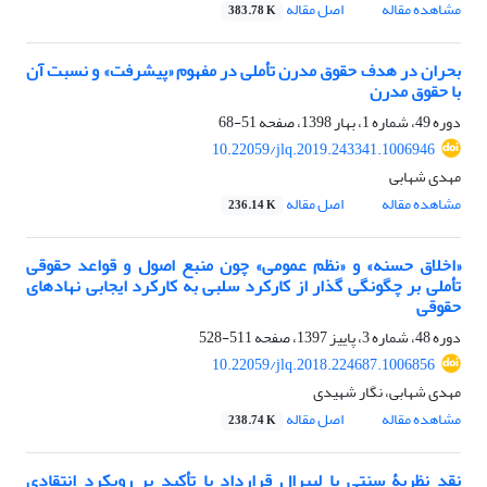
مشاهده مقاله
اصل مقاله
383.78 K
بحران در هدف حقوق مدرن تأملی در مفهوم «پیشرفت» و نسبت آن
با حقوق مدرن
دوره 49، شماره 1، بهار 1398، صفحه
51-68
10.22059/jlq.2019.243341.1006946
مهدی شهابی
مشاهده مقاله
اصل مقاله
236.14 K
«اخلاق حسنه» و «نظم عمومی» چون منبع اصول و قواعد حقوقی
تأملی بر چگونگی گذار از کارکرد سلبی به کارکرد ایجابی نهادهای
حقوقی
دوره 48، شماره 3، پاییز 1397، صفحه
511-528
10.22059/jlq.2018.224687.1006856
مهدی شهابی، نگار شهیدی
مشاهده مقاله
اصل مقاله
238.74 K
نقد نظریۀ سنتی یا لیبرال قرارداد با تأکید بر رویکرد انتقادی