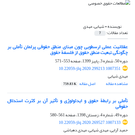
نویسنده =
شهابی، مهدی
تعداد مقالات:
7
عقلانیت عملی ارسطویی چون مبنای منطق حقوقی پرلمان تأملی بر
چگونگی تبعیت منطق حقوق از فلسفة حقوق
دوره 50، شماره 3، پاییز 1399، صفحه
553-571
10.22059/jlq.2020.299213.1007351
مهدی شهابی
مشاهده مقاله
اصل مقاله
759.83 K
تأملی بر رابطة حقوق و ایدئولوژی و تأثیر آن بر کثرت استدلال
حقوقی
دوره 49، شماره 4، زمستان 1398، صفحه
561-580
10.22059/jlq.2020.269527.1007133
حمید آرایی، مهدی شهابی، مهدی دهباشی