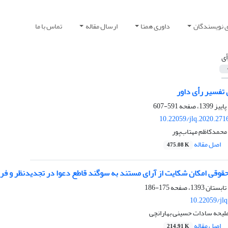
ی نویسندگان
داوری همتا
ارسال مقاله
تماس با ما
أی
 تفسیر رأی داور
591-607
10.22059/jlq.2020.271
حمدکاظم مهتاب‌پور
اصل مقاله
475.08 K
قوقی امکان شکایت از آرای مستند به سوگند قاطع دعوا در تجدیدنظر و فر
175-186
10.22059/jl
لیحه سادات حسینی بهارانچی
اصل مقاله
214.91 K