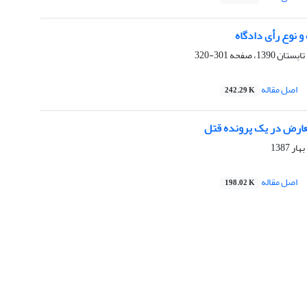
 نوع رأی دادگاه
301-320
اصل مقاله
242.29 K
ارض در یک پرونده قتل
اصل مقاله
198.02 K