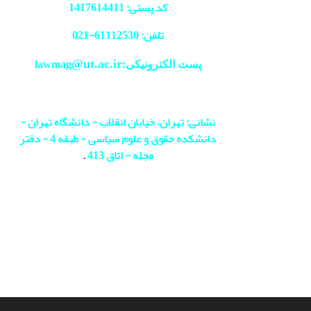
کد پستی: 1417614411
تلفن: 61112530-
021
@ut.ac.ir
پست الکترونیکی:lawmag
نشانی: تهران، خیابان انقلاب - دانشگاه تهران -
دانشکده حقوق و علوم سیاسی - طبقه 4 - دفتر
مجله - اتاق 413
.