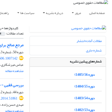
صفحه اصلی
مرور
درباره نشریه
سیاست ها
راهنما
کلیدواژه‌ها =
ر
تعداد مقالات:
4
مقالات آماده انتشار
مرجع صالح برای
شماره جاری
دوره 50، شماره 3، پاییز 1399، صفحه
606.1007142
شماره‌های پیشین نشریه
عباس میرشکاری، م
مشاهده مقاله
دوره 56 (1405)
بررسی فقهی - ح
دوره 55 (1404)
دوره 44، شماره 2، تابستان 1393، صفحه
دوره 54 (1403)
q.2014.51861
مهدی حسن زاده، م
دوره 53 (1402)
مشاهده مقاله