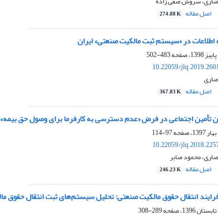
حصاری، سروش صفی زاده
اصل مقاله
274.88 K
طلاعات در «سیستم ثبت مالکیت صنعتی» ایران
483-502
10.22059/jlq.2019.260
صاری
اصل مقاله
367.83 K
 تأمین اجتماعی در فرض «عدم دسترسی به کارفرما برای وصول حق بیمه» و
97-114
10.22059/jlq.2018.225
صاری، محمود صابر
اصل مقاله
246.23 K
رایند انتقال حقوق مالکیت صنعتی: تحلیل سیستم‌های ثبت انتقال حقوق ما
289-308