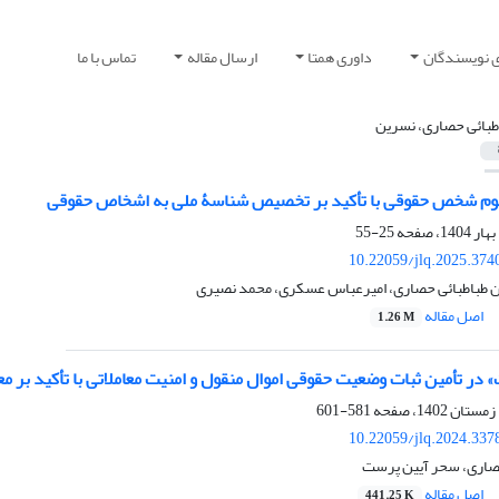
ی نویسندگان
داوری همتا
ارسال مقاله
تماس با ما
طبائی حصاری، نسرین
هوم شخص حقوقی با تأکید بر تخصیص شناسۀ ملی به اشخاص حقوقی
25-55
10.22059/jlq.2025.374
ن طباطبائی حصاری، امیرعباس عسکری، محمد نصیری
اصل مقاله
1.26 M
» در تأمین ثبات وضعیت حقوقی اموال منقول و امنیت معاملاتی با تأکید بر مع
581-601
10.22059/jlq.2024.337
صاری، سحر آیین پرست
اصل مقاله
441.25 K