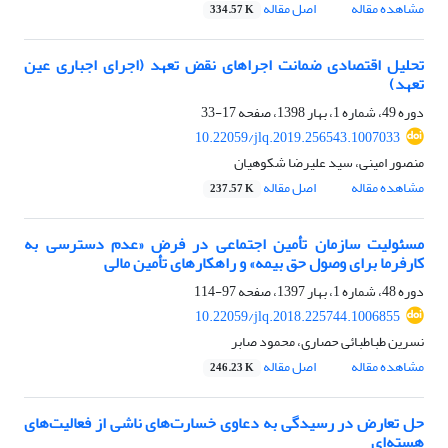
مشاهده مقاله
اصل مقاله
334.57 K
تحلیل اقتصادی ضمانت اجراهای نقض تعهد (اجرای اجباری عین
تعهد)
دوره 49، شماره 1، بهار 1398، صفحه
17-33
10.22059/jlq.2019.256543.1007033
منصور امینی، سید علیرضا شکوهیان
مشاهده مقاله
اصل مقاله
237.57 K
مسئولیت سازمان تأمین اجتماعی در فرض «عدم دسترسی به
کارفرما برای وصول حق بیمه» و راهکارهای تأمین مالی
دوره 48، شماره 1، بهار 1397، صفحه
97-114
10.22059/jlq.2018.225744.1006855
نسرین طباطبائی حصاری، محمود صابر
مشاهده مقاله
اصل مقاله
246.23 K
حل تعارض در رسیدگی به دعاوی خسارت‌های ناشی از فعالیت‌های
هسته‌ای