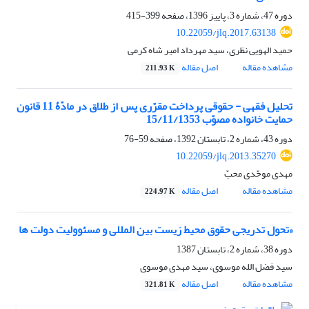
دوره 47، شماره 3، پاییز 1396، صفحه
399-415
10.22059/jlq.2017.63138
حمید الهویی نظری، سید مهرداد امیر شاه کرمی
مشاهده مقاله
اصل مقاله
211.93 K
تحلیل فقهی - حقوقی پرداخت مقرّری پس از طلاق در مادّۀ 11 قانون
حمایت خانواده مصوّب 15/11/1353
دوره 43، شماره 2، تابستان 1392، صفحه
59-76
10.22059/jlq.2013.35270
مهدی موحّدی محبّ
مشاهده مقاله
اصل مقاله
224.97 K
«تحول تدریجی حقوق محیط زیست بین المللی و مسئوولیت دولت ها
دوره 38، شماره 2، تابستان 1387
سید فضل الله موسوی، سید مهدی موسوی
مشاهده مقاله
اصل مقاله
321.81 K