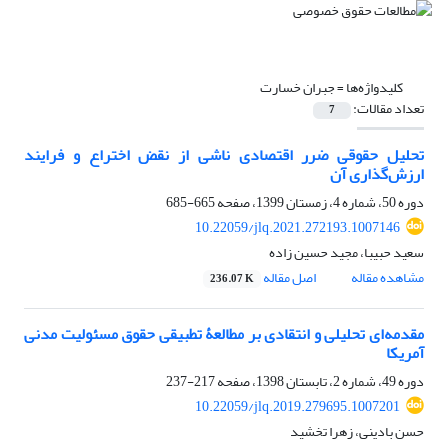
کلیدواژه‌ها =
جبران خسارت
تعداد مقالات:
7
تحلیل حقوقی ضرر اقتصادی ناشی از نقض اختراع و فرایند
ارزش‌گذاری آن
دوره 50، شماره 4، زمستان 1399، صفحه
665-685
10.22059/jlq.2021.272193.1007146
سعید حبیبا، مجید حسین زاده
مشاهده مقاله
اصل مقاله
236.07 K
مقدمه‌ای تحلیلی و انتقادی بر مطالعۀ تطبیقی حقوق مسئولیت مدنی
آمریکا
دوره 49، شماره 2، تابستان 1398، صفحه
217-237
10.22059/jlq.2019.279695.1007201
حسن بادینی، زهرا تخشید