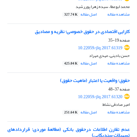
محمد ابوعطا، سیده زهرا پوررشید
مشاهده مقاله
اصل مقاله
327.74 K
کارایی اقتصادی در حقوق خصوصی؛ نظریه و مصادیق
صفحه
19-35
10.22059/jlq.2017.61319
حسن بادینی، مهدی مهراد
مشاهده مقاله
اصل مقاله
425.04 K
حقوق؛ واقعیت یا اعتبار (ماهیت حقوق)
صفحه
37-48
10.22059/jlq.2017.61320
امیر صادقی نشاط
مشاهده مقاله
اصل مقاله
251.64 K
عدم تقارن اطلاعات درحقوق بانکی (مطالعۀ موردی: قراردادهای
تسهیلات سندیکایی)