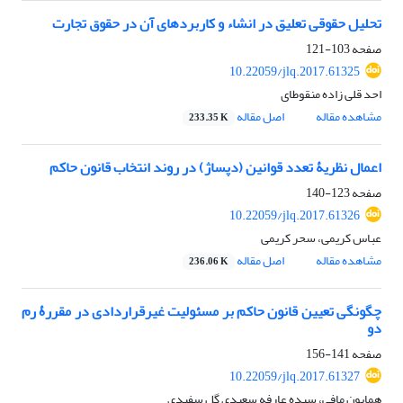
تحلیل حقوقی تعلیق در انشاء و کاربردهای آن در حقوق تجارت
صفحه
103-121
10.22059/jlq.2017.61325
احد قلی زاده منقوطای
مشاهده مقاله
اصل مقاله
233.35 K
اعمال نظریۀ تعدد قوانین (دپساژ) در روند انتخاب قانون حاکم
صفحه
123-140
10.22059/jlq.2017.61326
عباس کریمی، سحر کریمی
مشاهده مقاله
اصل مقاله
236.06 K
چگونگی تعیین قانون حاکم بر مسئولیت غیرقراردادی در مقررۀ رم
دو
صفحه
141-156
10.22059/jlq.2017.61327
همایون مافی، سیده عارفه سعیدی گل سفیدی