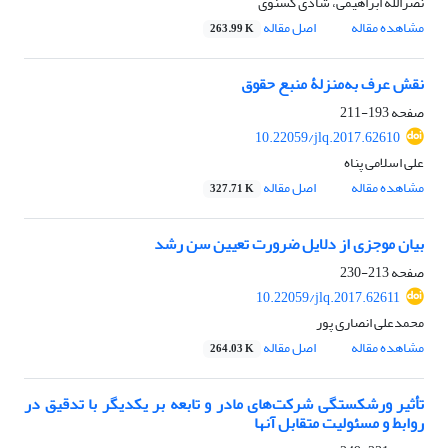
نصرالله ابراهیمى، شادى کسنوى
مشاهده مقاله
اصل مقاله
263.99 K
نقش عرف به‌منزلۀ منبع حقوق
صفحه
193-211
10.22059/jlq.2017.62610
علی اسلامی پناه
مشاهده مقاله
اصل مقاله
327.71 K
بیان موجزی از دلایل ضرورت تعیین سن رشد
صفحه
213-230
10.22059/jlq.2017.62611
محمدعلی انصاری پور
مشاهده مقاله
اصل مقاله
264.03 K
تأثیر ورشکستگی شرکت‌های مادر و تابعه بر یکدیگر با تدقیق در
روابط و مسئولیت متقابل آنها