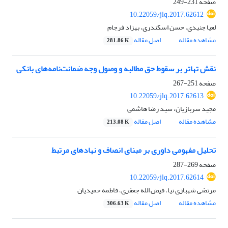
صفحه
231-249
10.22059/jlq.2017.62612
لعیا جنیدی، حسن اسکندری، بهزاد فرجام
مشاهده مقاله
اصل مقاله
281.86 K
نقش تهاتر بر سقوط حق مطالبه و وصول وجه ضمانت‌نامه‌های بانکی
صفحه
251-267
10.22059/jlq.2017.62613
مجید سربازیان، سید رضا هاشمی
مشاهده مقاله
اصل مقاله
213.08 K
تحلیل مفهومی داوری بر مبنای انصاف و نهادهای مرتبط
صفحه
269-287
10.22059/jlq.2017.62614
مرتضی شهبازی نیا، فیض الله جعفری، فاطمه حمیدیان
مشاهده مقاله
اصل مقاله
306.63 K