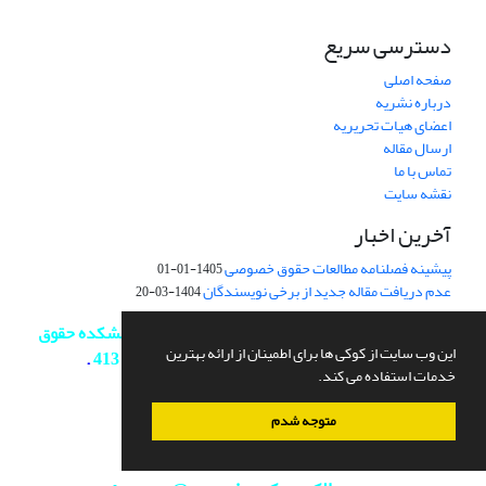
دسترسی سریع
صفحه اصلی
درباره نشریه
اعضای هیات تحریریه
ارسال مقاله
تماس با ما
نقشه سایت
آخرین اخبار
پیشینه فصلنامه مطالعات حقوق خصوصی
1405-01-01
عدم دریافت مقاله جدید از برخی نویسندگان
1404-03-20
نشانی: تهران، خیابان انقلاب - دانشگاه تهران - دانشکده حقوق
این وب سایت از کوکی ها برای اطمینان از ارائه بهترین
و علوم سیاسی - طبقه 4 - دفتر مجله - اتاق 413
.
خدمات استفاده می کند.
کد پستی: 1417614411
متوجه شدم
تلفن: 61112530-
021