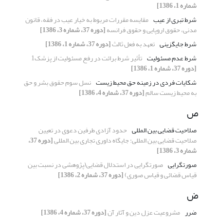
شماره 1، 1386]
شرط تبری از عیب
مقایسه مقررات مربوط به خیار عیب در فقه، قانون
مدنی، حقوق اروپایی و حقوق فرانسه
[دوره 37، شماره 3، 1386]
شرط جایگزینی
تعهد به فعل ثالث
[دوره 37، شماره 1، 1386]
شرط عدم مسئولیت
تأثیر شرط برائت در رفع مسئولیت از پزشک1
[دوره 37، شماره 1، 1386]
شکایات فردی در زمینه حق محیط زیست
نسل سوم حقوق بشر و حق
به محیط زیست سالم
[دوره 37، شماره 4، 1386]
ص
صلاحیت قضایی بین المللی
حدود آزادی طرفین دعوی در تعیین
صلاحیت قضایی بین المللی: جایگاه داوری تجاری بین المللی
[دوره 37،
شماره 3، 1386]
صورتگرایی
صورتگرایی در استدلال قضایی(پژوهشی در نسبت بین
قیاس قضائی و قیاس صوری)
[دوره 37، شماره 2، 1386]
ض
ضرر
مشروعیت عزل دین و آثار آن
[دوره 37، شماره 4، 1386]