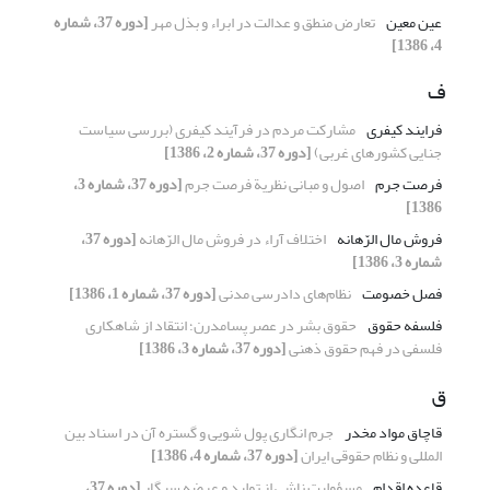
عین معین
تعارض منطق و عدالت در ابراء و بذل مهر
[دوره 37، شماره
4، 1386]
ف
فرایند کیفری
مشارکت مردم در فرآیند کیفری (بررسی سیاست
جنایی کشورهای غربی)
[دوره 37، شماره 2، 1386]
فرصت جرم
اصول و مبانی نظریة فرصت جرم
[دوره 37، شماره 3،
1386]
فروش مال الرّهانه
اختلاف آراء در فروش مال الرّهانه
[دوره 37،
شماره 3، 1386]
فصل خصومت
نظام‌های دادرسی مدنی
[دوره 37، شماره 1، 1386]
فلسفه حقوق
حقوق بشر در عصر پسامدرن؛ انتقاد از شاهکاری
فلسفی در فهم حقوق ذهنی
[دوره 37، شماره 3، 1386]
ق
قاچاق مواد مخدر
جرم انگاری پول شویی و گستره آن در اسناد بین
المللی و نظام حقوقی ایران
[دوره 37، شماره 4، 1386]
قاعده اقدام
مسؤولیت ناشی از تولید و عرضه سیگار
[دوره 37،