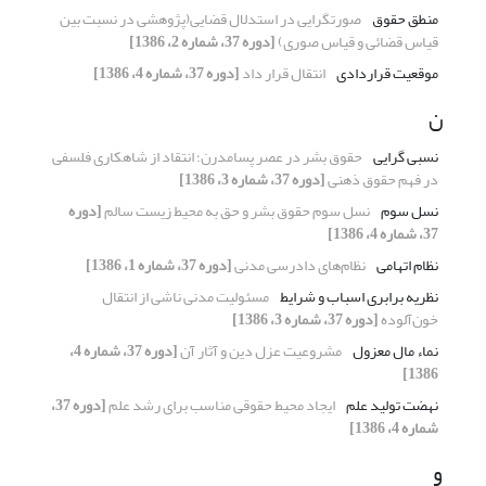
منطق حقوق
صورتگرایی در استدلال قضایی(پژوهشی در نسبت بین
قیاس قضائی و قیاس صوری)
[دوره 37، شماره 2، 1386]
موقعیت قراردادی
انتقال قرار داد
[دوره 37، شماره 4، 1386]
ن
نسبی گرایی
حقوق بشر در عصر پسامدرن؛ انتقاد از شاهکاری فلسفی
در فهم حقوق ذهنی
[دوره 37، شماره 3، 1386]
نسل سوم
نسل سوم حقوق بشر و حق به محیط زیست سالم
[دوره
37، شماره 4، 1386]
نظام اتهامی
نظام‌های دادرسی مدنی
[دوره 37، شماره 1، 1386]
نظریه برابری اسباب و شرایط
مسئولیت مدنی ناشی از انتقال
خون‌آلوده
[دوره 37، شماره 3، 1386]
نماء مال معزول
مشروعیت عزل دین و آثار آن
[دوره 37، شماره 4،
1386]
نهضت تولید علم
ایجاد محیط حقوقی مناسب برای رشد علم
[دوره 37،
شماره 4، 1386]
و