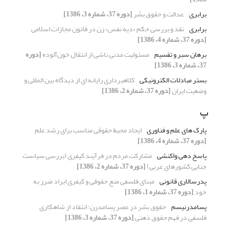
برابری
عدالت و حقوق بشر
[دوره 37، شماره 3، 1386]
برابری
نقد و بررسی حکم «دیه نفس» زن در قانون مجازات اسلامی
[دوره 37، شماره 4، 1386]
برهان سبر و تقسیم
مسئولیت مدنی ناشی از انتقال خون‌آلوده
[دوره
37، شماره 3، 1386]
بستر مبادلات الکترونیکی
کلاهبرداری رایانه ای از دیدگاه بین المللی و
وضعیت ایران
[دوره 37، شماره 2، 1386]
پ
پارک های علم و فناوری
ایجاد محیط حقوقی مناسب برای رشد علم
[دوره 37، شماره 4، 1386]
پاسخ دهی واکنشی
مشارکت مردم در فرآیند کیفری (بررسی سیاست
جنایی کشورهای غربی)
[دوره 37، شماره 2، 1386]
پدرسالاری قانونی
مبنای فلسفی منع حقوقی و کیفری ایراد ضرر به
خود
[دوره 37، شماره 1، 1386]
پسامدرنیسم
حقوق بشر در عصر پسامدرن؛ انتقاد از شاهکاری
فلسفی در فهم حقوق ذهنی
[دوره 37، شماره 3، 1386]