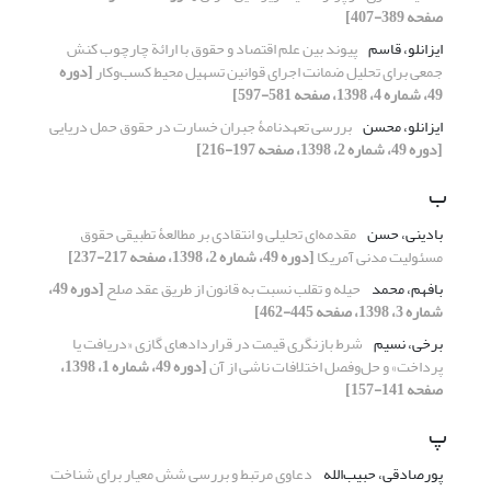
صفحه 389-407]
ایزانلو، قاسم
پیوند بین علم اقتصاد و حقوق با ارائة چارچوب کنش
جمعی برای تحلیل ضمانت اجرای قوانین تسهیل محیط کسب‌وکار
[دوره
49، شماره 4، 1398، صفحه 581-597]
ایزانلو، محسن
بررسی تعهدنامۀ جبران خسارت در حقوق حمل دریایی
[دوره 49، شماره 2، 1398، صفحه 197-216]
ب
بادینی، حسن
مقدمه‌ای تحلیلی و انتقادی بر مطالعۀ تطبیقی حقوق
مسئولیت مدنی آمریکا
[دوره 49، شماره 2، 1398، صفحه 217-237]
بافهم، محمد
حیله و تقلب نسبت به قانون از طریق عقد صلح
[دوره 49،
شماره 3، 1398، صفحه 445-462]
برخی، نسیم
شرط بازنگری قیمت در قراردادهای گازی «دریافت یا
پرداخت» و حل‌وفصل اختلافات ناشی از آن
[دوره 49، شماره 1، 1398،
صفحه 141-157]
پ
پورصادقی، حبیب‌الله
دعاوی مرتبط و بررسی شش معیار برای شناخت