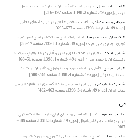
شاهین، ابوالفضل
بررسی تعهدنامۀ جبران خسارت در حقوق حمل
دریایی
[دوره 49، شماره 2، 1398، صفحه 197-216]
شریعتی نسب، صادق
اهلیت شخص حقوقی در قراردادهای مجانی
[دوره 49، شماره 4، 1398، صفحه 677-695]
شکوهیان، سید علیرضا
تحلیل اقتصادی ضمانت اجراهای نقض تعهد
(اجرای اجباری عین تعهد)
[دوره 49، شماره 1، 1398، صفحه 17-33]
شهابی، مهدی
بحران در هدف حقوق مدرن تأملی در مفهوم «پیشرفت»
و نسبت آن با حقوق مدرن
[دوره 49، شماره 1، 1398، صفحه 51-68]
شهابی، مهدی
تأملی بر رابطة حقوق و ایدئولوژی و تأثیر آن بر کثرت
استدلال حقوقی
[دوره 49، شماره 4، 1398، صفحه 561-580]
شهبازی‌نیا، مرتضی
ارزیابی دسترسی به دادگستری در نظام دادرسی
مدنی ایران
[دوره 49، شماره 3، 1398، صفحه 463-482]
ص
صادقی، محمود
تحلیل شناسایی و اجرای آرای خارجی مالکیت فکری
در پرتو ماهیت ویژۀ این اموال
[دوره 49، شماره 3، 1398، صفحه 389-
407]
صادقی، میلاد
نقدی بر قانون هواپیمایی کشوری و ضرورت تصویب