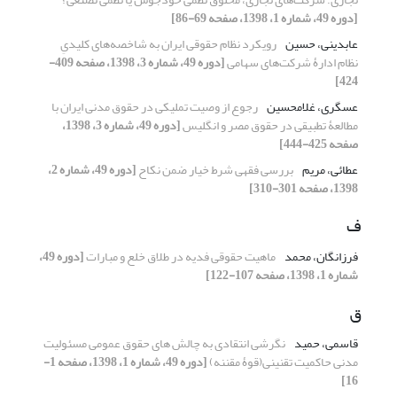
[دوره 49، شماره 1، 1398، صفحه 69-86]
عابدینی، حسین
رویکرد نظام حقوقی ایران به شاخصه‌های کلیدیِ
نظام ادارۀ شرکت‌های سهامی
[دوره 49، شماره 3، 1398، صفحه 409-
424]
عسگری، غلامحسین
رجوع از وصیت تملیکی در حقوق مدنی ایران با
مطالعۀ تطبیقی در حقوق مصر و انگلیس
[دوره 49، شماره 3، 1398،
صفحه 425-444]
عطائی، مریم
بررسی فقهی شرط خیار ضمن نکاح
[دوره 49، شماره 2،
1398، صفحه 301-310]
ف
فرزانگان، محمد
ماهیت حقوقی فدیه در طلاق خلع و مبارات
[دوره 49،
شماره 1، 1398، صفحه 107-122]
ق
قاسمی، حمید
نگرشی انتقادی به چالش های حقوق عمومی مسئولیت
مدنی حاکمیت تقنینی(قوۀ مقننه)
[دوره 49، شماره 1، 1398، صفحه 1-
16]