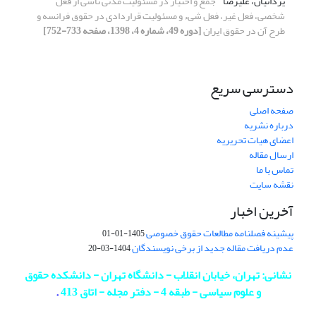
یزدانیان، علیرضا
جمع و اختیار در مسئولیت مدنی ناشی از فعل
شخصی، فعل غیر، فعل شیء و مسئولیت قراردادی در حقوق فرانسه و
طرح آن در حقوق ایران
[دوره 49، شماره 4، 1398، صفحه 733-752]
دسترسی سریع
صفحه اصلی
درباره نشریه
اعضای هیات تحریریه
ارسال مقاله
تماس با ما
نقشه سایت
آخرین اخبار
پیشینه فصلنامه مطالعات حقوق خصوصی
1405-01-01
عدم دریافت مقاله جدید از برخی نویسندگان
1404-03-20
نشانی: تهران، خیابان انقلاب - دانشگاه تهران - دانشکده حقوق
و علوم سیاسی - طبقه 4 - دفتر مجله - اتاق 413
.