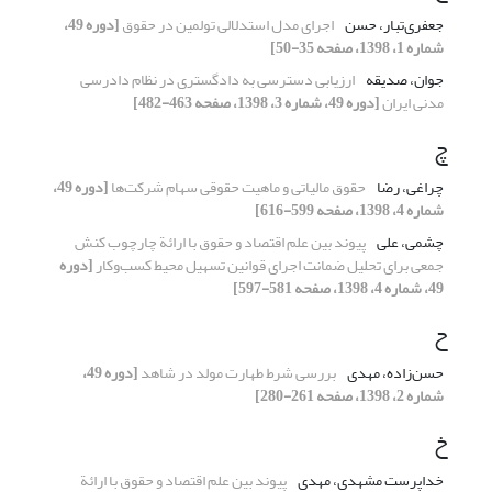
جعفری‌تبار، حسن
اجرای مدل استدلالی تولمین در حقوق‏
[دوره 49،
شماره 1، 1398، صفحه 35-50]
جوان، صدیقه
ارزیابی دسترسی به دادگستری در نظام دادرسی
مدنی ایران
[دوره 49، شماره 3، 1398، صفحه 463-482]
چ
چراغی، رضا
حقوق مالیاتی و ماهیت حقوقی سهام شرکت‌ها
[دوره 49،
شماره 4، 1398، صفحه 599-616]
چشمی، علی
پیوند بین علم اقتصاد و حقوق با ارائة چارچوب کنش
جمعی برای تحلیل ضمانت اجرای قوانین تسهیل محیط کسب‌وکار
[دوره
49، شماره 4، 1398، صفحه 581-597]
ح
حسن‌زاده، مهدی
بررسی شرط طهارت مولد در شاهد
[دوره 49،
شماره 2، 1398، صفحه 261-280]
خ
خداپرست مشهدی، مهدی
پیوند بین علم اقتصاد و حقوق با ارائة