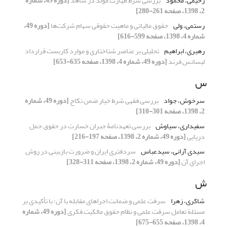
رحیمی، محمود
بررسی شرط طهارت مولد در شاهد
[دوره 49، شماره
2، 1398، صفحه 261-280]
رستمی، ولی
حقوق مالیاتی و ماهیت حقوقی سهام شرکت‌ها
[دوره 49،
شماره 4، 1398، صفحه 599-616]
رهبری، ابراهیم
تحلیلی بر عناصر شناختاری و موارد کاربست قرارداد
لیسانس فرند
[دوره 49، شماره 4، 1398، صفحه 635-653]
س
سرخوش، جواد
بررسی فقهی شرط خیار ضمن نکاح
[دوره 49، شماره
2، 1398، صفحه 301-310]
سفیداری، سیاوش
بررسی تعهدنامۀ جبران خسارت در حقوق حمل
دریایی
[دوره 49، شماره 2، 1398، صفحه 197-216]
سیدی آرانی، سیدعباس
سردفتری ایران و ضرورت بازبینی در روش
اجرای آن
[دوره 49، شماره 2، 1398، صفحه 311-328]
ش
شاکری، زهرا
سرقت علمی و ضمانت اجراهای مقابله با آن؛ با تأکیدی بر
مسئلة تعامل سرقت علمی و نظام حقوق مالکیت فکری
[دوره 49، شماره
4، 1398، صفحه 655-675]