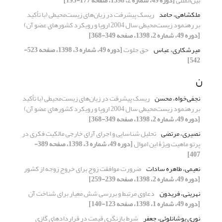
بین‌المللی
[دوره 49، شماره 2، 1398، صفحه 177-195]
ملکشاهی، حامد
ریسک پیشرفت در زیان‌های زیست‌محیطی (با تأکید
بر رهنمود زیست‌محیطی سال 2004 اروپا و رویکرد کشورهای عضو آن)
[دوره 49، شماره 2، 1398، صفحه 349-368]
میرشکاری، عباس
حق جلوت
[دوره 49، شماره 3، 1398، صفحه 523-
542]
ن
نجفی‌خواه، محسن
ریسک پیشرفت در زیان‌های زیست‌محیطی (با تأکید
بر رهنمود زیست‌محیطی سال 2004 اروپا و رویکرد کشورهای عضو آن)
[دوره 49، شماره 2، 1398، صفحه 349-368]
نصیری، مرتضی
تحلیل شناسایی و اجرای آرای خارجی مالکیت فکری در
پرتو ماهیت ویژۀ این اموال
[دوره 49، شماره 3، 1398، صفحه 389-
407]
نعیمی، طاهره سادات
ضرورت موافقت زوج برای خروج زوجه از کشور
[دوره 49، شماره 2، 1398، صفحه 239-259]
نهرینی، فریدون
دعاوی مرتبط و بررسی شش معیار برای شناخت آن
[دوره 49، شماره 1، 1398، صفحه 123-140]
نوری یوشانلوئی، جعفر
شرط بازنگری قیمت در قراردادهای گازی