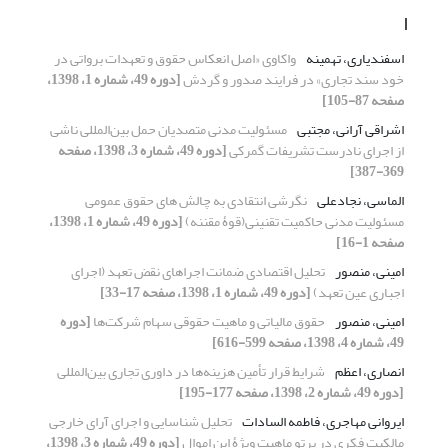
ا
اسفندیاری، تهمینه
واکاوی «اصل انعکاس حقوق و تعهدات برواتی در
خود سند تجاری» در فرایند صدور و گردش
[دوره 49، شماره 1، 1398،
صفحه 87-105]
اشراقی آرانی، مجتبی
مسئولیت مدنی متصدیان حمل بین‌المللی ناشی
از اجرای نادرست تشریفات گمرکی
[دوره 49، شماره 3، 1398، صفحه
369-387]
الماسی، نجادعلی
نگرشی انتقادی به چالش های حقوق عمومی
مسئولیت مدنی حاکمیت تقنینی(قوۀ مقننه)
[دوره 49، شماره 1، 1398،
صفحه 1-16]
امینی، منصور
تحلیل اقتصادی ضمانت اجراهای نقض تعهد (اجرای
اجباری عین تعهد)
[دوره 49، شماره 1، 1398، صفحه 17-33]
امینی، منصور
حقوق مالیاتی و ماهیت حقوقی سهام شرکت‌ها
[دوره
49، شماره 4، 1398، صفحه 599-616]
انصاری، اعظم
شرایط قرار تأمین هزینه‌ها در داوری تجاری بین‌المللی
[دوره 49، شماره 2، 1398، صفحه 177-195]
ایروانی مهاجری، فاطمه السادات
تحلیل شناسایی و اجرای آرای خارجی
مالکیت فکری در پرتو ماهیت ویژۀ این اموال
[دوره 49، شماره 3، 1398،