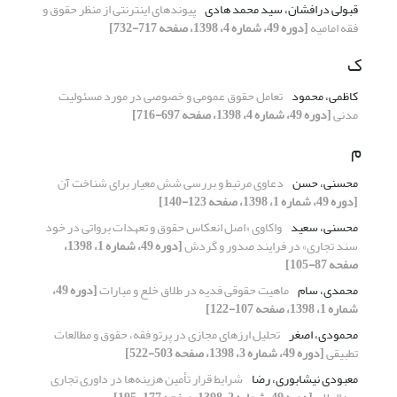
قبولی درافشان، سید محمد هادی
پیوندهای اینترنتی از منظر حقوق و
فقه امامیه
[دوره 49، شماره 4، 1398، صفحه 717-732]
ک
کاظمی، محمود
تعامل حقوق عمومی و خصوصی در مورد مسئولیت
مدنی
[دوره 49، شماره 4، 1398، صفحه 697-716]
م
محسنی، حسن
دعاوی مرتبط و بررسی شش معیار برای شناخت آن
[دوره 49، شماره 1، 1398، صفحه 123-140]
محسنی، سعید
واکاوی «اصل انعکاس حقوق و تعهدات برواتی در خود
سند تجاری» در فرایند صدور و گردش
[دوره 49، شماره 1، 1398،
صفحه 87-105]
محمدی، سام
ماهیت حقوقی فدیه در طلاق خلع و مبارات
[دوره 49،
شماره 1، 1398، صفحه 107-122]
محمودی، اصغر
تحلیل ارزهای مجازی در پرتو فقه، حقوق و مطالعات
تطبیقی
[دوره 49، شماره 3، 1398، صفحه 503-522]
معبودی نیشابوری، رضا
شرایط قرار تأمین هزینه‌ها در داوری تجاری