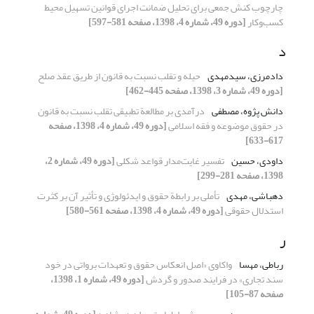
چارچوب کنش جمعی برای تحلیل ضمانت اجرای قوانین تسهیل محیط
کسب‌وکار
[دوره 49، شماره 4، 1398، صفحه 581-597]
د
دادمرزی، سیدمهدی
حیله و تقلب نسبت به قانون از طریق عقد صلح
[دوره 49، شماره 3، 1398، صفحه 445-462]
دانش پژوه، مصطفی
درآمدی بر مطالعة تطبیقی تقلب نسبت به قانون
در حقوق موضوعه و فقه اسلامی
[دوره 49، شماره 4، 1398، صفحه
617-633]
داودی، حسین
تفسیر غایت‌مدار قواعد شکلی
[دوره 49، شماره 2،
1398، صفحه 281-299]
دهباشی، مهدی
تأملی بر رابطة حقوق و ایدئولوژی و تأثیر آن بر کثرت
استدلال حقوقی
[دوره 49، شماره 4، 1398، صفحه 561-580]
ر
رباطی، مهسا
واکاوی «اصل انعکاس حقوق و تعهدات برواتی در خود
سند تجاری» در فرایند صدور و گردش
[دوره 49، شماره 1، 1398،
صفحه 87-105]