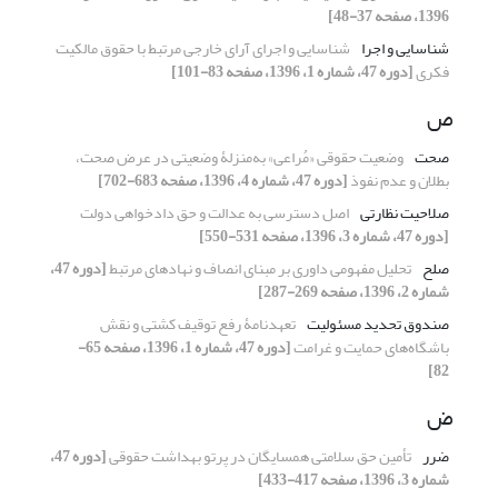
1396، صفحه 37-48]
شناسایی و اجرا
شناسایی و اجرای آرای خارجی مرتبط با حقوق مالکیت
فکری
[دوره 47، شماره 1، 1396، صفحه 83-101]
ص
صحت
وضعیت حقوقی «مُراعی» به‌منزلۀ وضعیتی در عرض صحت،
بطلان و عدم نفوذ
[دوره 47، شماره 4، 1396، صفحه 683-702]
صلاحیت نظارتی
اصل دسترسی به عدالت و حق دادخواهی دولت
[دوره 47، شماره 3، 1396، صفحه 531-550]
صلح
تحلیل مفهومی داوری بر مبنای انصاف و نهادهای مرتبط
[دوره 47،
شماره 2، 1396، صفحه 269-287]
صندوق تحدید مسئولیت
تعهدنامۀ رفع توقیف کشتی و نقش
باشگاه‌های حمایت و غرامت
[دوره 47، شماره 1، 1396، صفحه 65-
82]
ض
ضرر
تأمین حق سلامتی همسایگان در پرتو بهداشت حقوقی
[دوره 47،
شماره 3، 1396، صفحه 417-433]