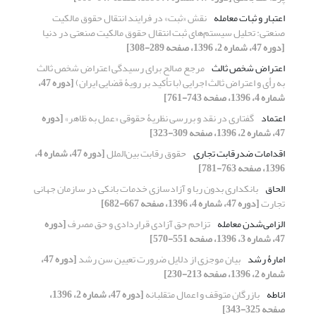
اعتبار و ثبات معامله
نقش «ثبت» در فرایند انتقال حقوق مالکیت
صنعتی: تحلیل سیستم‌های ثبت انتقال حقوق مالکیت صنعتی در دنیا
[دوره 47، شماره 2، 1396، صفحه 289-308]
اعتراض شخص ثالث
مرجع صالح برای رسیدگی اعتراض شخص ثالث
به رأی و اعتراض ثالث اجرایی (با تأکید بر رویۀ قضایی ایران)
[دوره 47،
شماره 4، 1396، صفحه 743-761]
اعتماد
گفتاری در نقد و بررسی نظریۀ حقوقی «عمل به ظاهر»
[دوره
47، شماره 2، 1396، صفحه 309-323]
اقدامات ضدرقابت تجاری
حقوق رقابت بین‌الملل
[دوره 47، شماره 4،
1396، صفحه 763-781]
الحاق
بانکداری بدون ربا و آزادسازی خدمات بانکی در سازمان جهانی
تجارت
[دوره 47، شماره 4، 1396، صفحه 667-682]
الزامی‌شدن معامله
تزاحم حق آزادی قراردادی و حق مصرف
[دوره
47، شماره 3، 1396، صفحه 551-570]
امارۀ رشد
بیان موجزی از دلایل ضرورت تعیین سن رشد
[دوره 47،
شماره 2، 1396، صفحه 213-230]
اناطه
بازرگان متوقف و اعمال متقلبانه
[دوره 47، شماره 2، 1396،
صفحه 325-343]