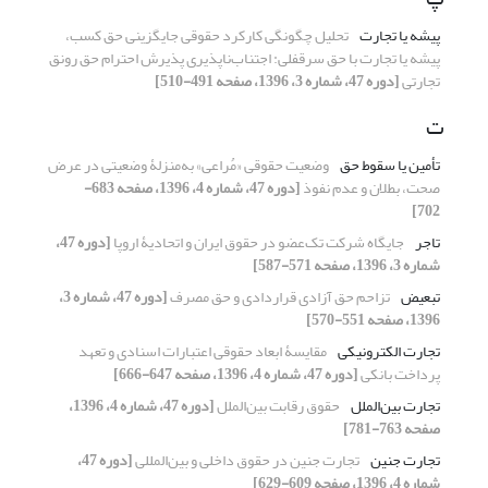
پیشه یا تجارت
تحلیل چگونگی کارکرد حقوقی جایگزینی حق کسب،
پیشه یا تجارت با حق سرقفلی: اجتناب‌ناپذیری پذیرش احترام حق رونق
تجارتی
[دوره 47، شماره 3، 1396، صفحه 491-510]
ت
تأمین یا سقوط حق
وضعیت حقوقی «مُراعی» به‌منزلۀ وضعیتی در عرض
صحت، بطلان و عدم نفوذ
[دوره 47، شماره 4، 1396، صفحه 683-
702]
تاجر
جایگاه شرکت تک‌عضو در حقوق ایران و اتحادیۀ اروپا
[دوره 47،
شماره 3، 1396، صفحه 571-587]
تبعیض
تزاحم حق آزادی قراردادی و حق مصرف
[دوره 47، شماره 3،
1396، صفحه 551-570]
تجارت الکترونیکی
مقایسۀ ابعاد حقوقی اعتبارات اسنادی و تعهد
پرداخت بانکی
[دوره 47، شماره 4، 1396، صفحه 647-666]
تجارت بین‌الملل
حقوق رقابت بین‌الملل
[دوره 47، شماره 4، 1396،
صفحه 763-781]
تجارت جنین
تجارت جنین در حقوق داخلی و بین‌المللی
[دوره 47،
شماره 4، 1396، صفحه 609-629]