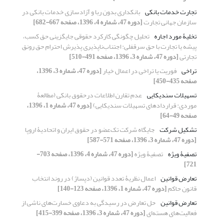
تجارت خدمات بانکی
بانکداری بدون ربا و آزادسازی خدمات بانکی در
سازمان جهانی تجارت
[دوره 47، شماره 4، 1396، صفحه 667-682]
تخلیۀ مورد اجاره
تحلیل چگونگی کارکرد حقوقی جایگزینی حق کسب،
پیشه یا تجارت با حق سرقفلی: اجتناب‌ناپذیری پذیرش احترام حق رونق
تجارتی
[دوره 47، شماره 3، 1396، صفحه 491-510]
تراخی
فوریت یا تراخی در اعمال خیار
[دوره 47، شماره 3، 1396،
صفحه 435-450]
تسهیلات سندیکایی
عدم تقارن اطلاعات درحقوق بانکی (مطالعۀ
موردی: قراردادهای تسهیلات سندیکایی)
[دوره 47، شماره 1، 1396،
صفحه 49-64]
تشکیل شرکت
جایگاه شرکت تک‌عضو در حقوق ایران و اتحادیۀ اروپا
[دوره 47، شماره 3، 1396، صفحه 571-587]
تصفیۀ ویژه
تصفیۀ ویژه
[دوره 47، شماره 4، 1396، صفحه 703-
721]
تعارض قوانین
اعمال نظریۀ تعدد قوانین (دپساژ) در روند انتخاب
قانون حاکم
[دوره 47، شماره 1، 1396، صفحه 123-140]
تعارض قوانین
حل تعارض در رسیدگی به دعاوی خسارت‌های ناشی از
فعالیت‌های هسته‌ای
[دوره 47، شماره 3، 1396، صفحه 399-415]