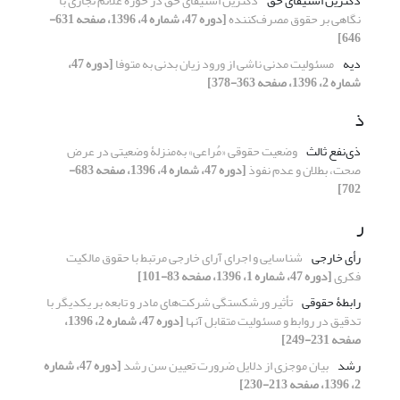
دکترین استیفای حق
دکترین استیفای حق در حوزۀ علائم تجاری با
نگاهی بر حقوق مصرف‌کننده
[دوره 47، شماره 4، 1396، صفحه 631-
646]
دیه
مسئولیت مدنی ناشی از ورود زیان بدنی به متوفا
[دوره 47،
شماره 2، 1396، صفحه 363-378]
ذ
ذی‌نفع‌‌ ثالث
وضعیت حقوقی «مُراعی» به‌منزلۀ وضعیتی در عرض
صحت، بطلان و عدم نفوذ
[دوره 47، شماره 4، 1396، صفحه 683-
702]
ر
رأی خارجی
شناسایی و اجرای آرای خارجی مرتبط با حقوق مالکیت
فکری
[دوره 47، شماره 1، 1396، صفحه 83-101]
رابطۀ حقوقی
تأثیر ورشکستگی شرکت‌های مادر و تابعه بر یکدیگر با
تدقیق در روابط و مسئولیت متقابل آنها
[دوره 47، شماره 2، 1396،
صفحه 231-249]
رشد
بیان موجزی از دلایل ضرورت تعیین سن رشد
[دوره 47، شماره
2، 1396، صفحه 213-230]