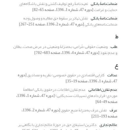
ضمانت‌نامۀ بانکی
تعهدنامۀ رفع توقیف کشتی و نقش باشگاه‌های
حمایت و غرامت
[دوره 47، شماره 1، 1396، صفحه 65-82]
ضمانت‌نامۀ بانکی
نقش تهاتر بر سقوط حق مطالبه و وصول وجه
ضمانت‌نامه‌های بانکی
[دوره 47، شماره 2، 1396، صفحه 251-267]
ط
طلب
وضعیت حقوقی «مُراعی» به‌منزلۀ وضعیتی در عرض صحت، بطلان
و عدم نفوذ
[دوره 47، شماره 4، 1396، صفحه 683-702]
ع
عدالت
کارایی اقتصادی در حقوق خصوصی؛ نظریه و مصادیق
[دوره
47، شماره 1، 1396، صفحه 19-35]
عدم تقارن اطلاعاتی
عدم تقارن اطلاعات درحقوق بانکی (مطالعۀ
موردی: قراردادهای تسهیلات سندیکایی)
[دوره 47، شماره 1، 1396،
صفحه 49-64]
عرف
نقش عرف به‌منزلۀ منبع حقوق
[دوره 47، شماره 2، 1396،
صفحه 193-211]
علائم تجاری
دکترین استیفای حق در حوزۀ علائم تجاری با نگاهی بر