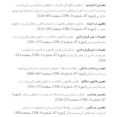
تعدیل اجاره‌بها
تحلیل چگونگی کارکرد حقوقی جایگزینی حق کسب،
پیشه یا تجارت با حق سرقفلی: اجتناب‌ناپذیری پذیرش احترام حق رونق
تجارتی
[دوره 47، شماره 3، 1396، صفحه 491-510]
تعلیق در انشاء
تحلیل حقوقی تعلیق در انشاء و کاربردهای آن در حقوق
تجارت
[دوره 47، شماره 1، 1396، صفحه 103-121]
تعهدات غیر قراردادی
تعیین قانون حاکم در دعاوى نقض کپی‌رایت در
محیط اینترنتى
[دوره 47، شماره 2، 1396، صفحه 173-191]
تعهدات غیرقراردادی
چگونگی تعیین قانون حاکم بر مسئولیت
غیرقراردادی در مقررۀ رم دو
[دوره 47، شماره 1، 1396، صفحه 141-
156]
تعهد پرداخت بانکی
مقایسۀ ابعاد حقوقی اعتبارات اسنادی و تعهد
پرداخت بانکی
[دوره 47، شماره 4، 1396، صفحه 647-666]
تعیین قانون حاکم
تعیین قانون حاکم در دعاوى نقض کپی‌رایت در
محیط اینترنتى
[دوره 47، شماره 2، 1396، صفحه 173-191]
تفسیر منتخب
اصل دسترسی به عدالت و حق دادخواهی دولت
[دوره
47، شماره 3، 1396، صفحه 531-550]
تقصیر سنگین
تحلیلی بر روابط شرط پذیرش مسئولیت/جبران
خسارت و انتقال آن به بیمه‌گر
[دوره 47، شماره 4، 1396، صفحه 589-