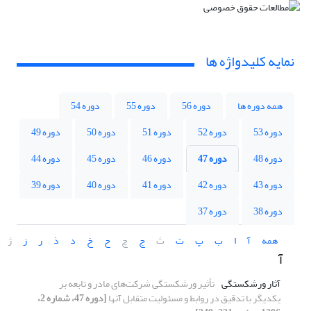
نمایه کلیدواژه ها
همه دوره ها
دوره 56
دوره 55
دوره 54
دوره 53
دوره 52
دوره 51
دوره 50
دوره 49
دوره 48
دوره 47
دوره 46
دوره 45
دوره 44
دوره 43
دوره 42
دوره 41
دوره 40
دوره 39
دوره 38
دوره 37
همه
آ
ا
ب
پ
ت
ث
ج
چ
ح
خ
د
ذ
ر
ز
ژ
آ
آثار ورشکستگی
تأثیر ورشکستگی شرکت‌های مادر و تابعه بر
یکدیگر با تدقیق در روابط و مسئولیت متقابل آنها
[دوره 47، شماره 2،