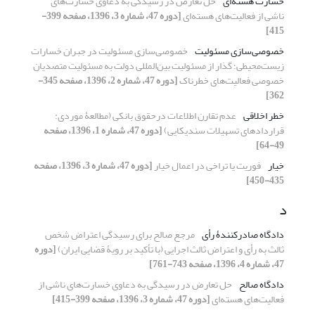
خسارت هسته‌ای
حل تعارض در رسیدگی به دعاوی خسارت‌های
ناشی از فعالیت‌های هسته‌ای
[دوره 47، شماره 3، 1396، صفحه 399-
415]
خصوصی‌سازی مسئولیت
خصوصی‌سازی مسئولیت در جبران خسارات
زیست‌محیطی؛ گذار از مسئولیت بین‌المللی دولت به مسئولیت متصدیان
خصوصی فعالیت‌های خطرناک
[دوره 47، شماره 2، 1396، صفحه 345-
362]
خطر اخلاقی
عدم تقارن اطلاعات درحقوق بانکی (مطالعۀ موردی:
قراردادهای تسهیلات سندیکایی)
[دوره 47، شماره 1، 1396، صفحه
49-64]
خیار
فوریت یا تراخی در اعمال خیار
[دوره 47، شماره 3، 1396، صفحه
435-450]
د
دادگاه صادرکنندۀ رأی
مرجع صالح برای رسیدگی اعتراض شخص
ثالث به رأی و اعتراض ثالث اجرایی (با تأکید بر رویۀ قضایی ایران)
[دوره
47، شماره 4، 1396، صفحه 743-761]
دادگاه صالح
حل تعارض در رسیدگی به دعاوی خسارت‌های ناشی از
فعالیت‌های هسته‌ای
[دوره 47، شماره 3، 1396، صفحه 399-415]