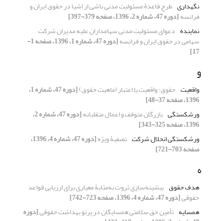
نگهداری
طرح قاعدۀ مسئولیت مدنی ناشی از اشیا در حقوق ایران و
فرانسه
[دوره 47، شماره 2، 1396، صفحه 379-397]
نماینده
دعوای مسئولیت مدنی سهامداران علیه مدیران شرکت
سهامی در حقوق ایران و فرانسه
[دوره 47، شماره 1، 1396، صفحه 1-
17]
و
واقعیت
حقوق؛ واقعیت یا اعتبار (ماهیت حقوق)
[دوره 47، شماره 1،
1396، صفحه 37-48]
ورشکستگی
بازرگان متوقف و اعمال متقلبانه
[دوره 47، شماره 2،
1396، صفحه 325-343]
ورشکستگی انحلال شرکت
تصفیۀ ویژه
[دوره 47، شماره 4، 1396،
صفحه 703-721]
ه
هدف حقوق
بیشینه‌سازی ثروت به‌مثابۀ معیاری برای ارزیابی قواعد
حقوقی
[دوره 47، شماره 4، 1396، صفحه 723-742]
همسایه
تأمین حق سلامتی همسایگان در پرتو بهداشت حقوقی
[دوره