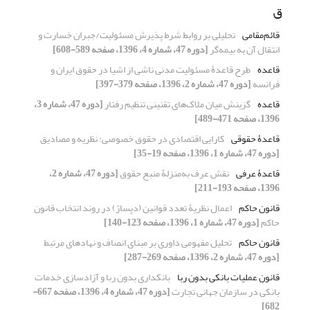
ق
قائم‌مقامی
تحلیلی بر روابط شرط پذیرش مسئولیت/جبران خسارت و
انتقال آن به بیمه‌گر
[دوره 47، شماره 4، 1396، صفحه 589-608]
قاعده
طرح قاعدۀ مسئولیت مدنی ناشی از اشیا در حقوق ایران و
فرانسه
[دوره 47، شماره 2، 1396، صفحه 379-397]
قاعده
گزینش میان ملاک‌های تقنینی تنظیم رفتار
[دوره 47، شماره 3،
1396، صفحه 471-489]
قاعدۀ حقوقی
کارایی اقتصادی در حقوق خصوصی؛ نظریه و مصادیق
[دوره 47، شماره 1، 1396، صفحه 19-35]
قاعدۀ عرفی
نقش عرف به‌منزلۀ منبع حقوق
[دوره 47، شماره 2،
1396، صفحه 193-211]
قانون حاکم
اعمال نظریۀ تعدد قوانین (دپساژ) در روند انتخاب قانون
حاکم
[دوره 47، شماره 1، 1396، صفحه 123-140]
قانون حاکم
تحلیل مفهومی داوری بر مبنای انصاف و نهادهای مرتبط
[دوره 47، شماره 2، 1396، صفحه 269-287]
قانون عملیات بانکی بدون ربا
بانکداری بدون ربا و آزادسازی خدمات
بانکی در سازمان جهانی تجارت
[دوره 47، شماره 4، 1396، صفحه 667-
682]