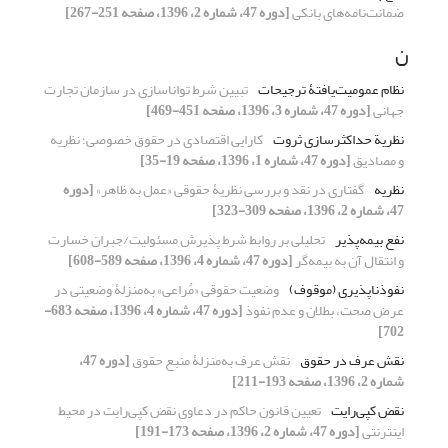
ضمانت‌نامه‌های بانکی
[دوره 47، شماره 2، 1396، صفحه 251-267]
ن
نظام عمومیت‌یافتۀ ترجیحات
تبیین شرط تواناسازی در سازمان تجارت
جهانی
[دوره 47، شماره 3، 1396، صفحه 451-469]
نظریة حداکثرسازی ثروت
کارایی اقتصادی در حقوق خصوصی؛ نظریه
و مصادیق
[دوره 47، شماره 1، 1396، صفحه 19-35]
نظریه
گفتاری در نقد و بررسی نظریۀ حقوقی «عمل به ظاهر»
[دوره
47، شماره 2، 1396، صفحه 309-323]
نفع بیمه‌پذیر
تحلیلی بر روابط شرط پذیرش مسئولیت/جبران خسارت
و انتقال آن به بیمه‌گر
[دوره 47، شماره 4، 1396، صفحه 589-608]
نفوذ‌ناپذیری (موقوف)
وضعیت حقوقی «مُراعی» به‌منزلۀ وضعیتی در
عرض صحت، بطلان و عدم نفوذ
[دوره 47، شماره 4، 1396، صفحه 683-
702]
نقش عرف در حقوق
نقش عرف به‌منزلۀ منبع حقوق
[دوره 47،
شماره 2، 1396، صفحه 193-211]
نقض کپی‌رایت
تعیین قانون حاکم در دعاوى نقض کپی‌رایت در محیط
اینترنتى
[دوره 47، شماره 2، 1396، صفحه 173-191]