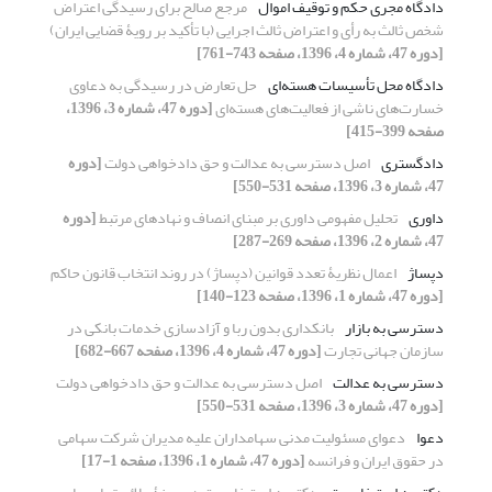
دادگاه مجری حکم و توقیف اموال
مرجع صالح برای رسیدگی اعتراض
شخص ثالث به رأی و اعتراض ثالث اجرایی (با تأکید بر رویۀ قضایی ایران)
[دوره 47، شماره 4، 1396، صفحه 743-761]
دادگاه محل تأسیسات هسته‌ای
حل تعارض در رسیدگی به دعاوی
خسارت‌های ناشی از فعالیت‌های هسته‌ای
[دوره 47، شماره 3، 1396،
صفحه 399-415]
دادگستری
اصل دسترسی به عدالت و حق دادخواهی دولت
[دوره
47، شماره 3، 1396، صفحه 531-550]
داوری
تحلیل مفهومی داوری بر مبنای انصاف و نهادهای مرتبط
[دوره
47، شماره 2، 1396، صفحه 269-287]
دپساژ
اعمال نظریۀ تعدد قوانین (دپساژ) در روند انتخاب قانون حاکم
[دوره 47، شماره 1، 1396، صفحه 123-140]
دسترسی به بازار
بانکداری بدون ربا و آزادسازی خدمات بانکی در
سازمان جهانی تجارت
[دوره 47، شماره 4، 1396، صفحه 667-682]
دسترسی به عدالت
اصل دسترسی به عدالت و حق دادخواهی دولت
[دوره 47، شماره 3، 1396، صفحه 531-550]
دعوا
دعوای مسئولیت مدنی سهامداران علیه مدیران شرکت سهامی
در حقوق ایران و فرانسه
[دوره 47، شماره 1، 1396، صفحه 1-17]