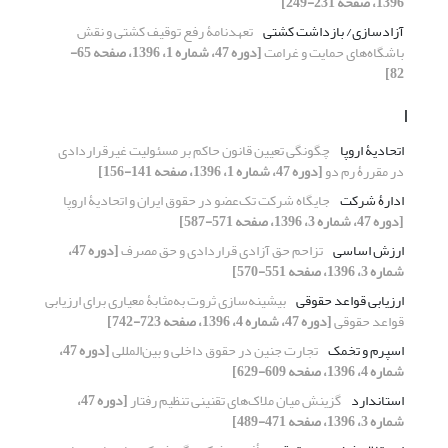
1396، صفحه 231-249]
آزادسازی/ بازداشت کشتی
تعهدنامۀ رفع توقیف کشتی و نقش
باشگاه‌های حمایت و غرامت
[دوره 47، شماره 1، 1396، صفحه 65-
82]
ا
اتحادیۀ اروپا
چگونگی تعیین قانون حاکم بر مسئولیت غیرقراردادی
در مقررۀ رم دو
[دوره 47، شماره 1، 1396، صفحه 141-156]
ادارۀ شرکت
جایگاه شرکت تک‌عضو در حقوق ایران و اتحادیۀ اروپا
[دوره 47، شماره 3، 1396، صفحه 571-587]
ارزش اساسی
تزاحم حق آزادی قراردادی و حق مصرف
[دوره 47،
شماره 3، 1396، صفحه 551-570]
ارزیابی قواعد حقوقی
بیشینه‌سازی ثروت به‌مثابۀ معیاری برای ارزیابی
قواعد حقوقی
[دوره 47، شماره 4، 1396، صفحه 723-742]
اسپرم و تخمک
تجارت جنین در حقوق داخلی و بین‌المللی
[دوره 47،
شماره 4، 1396، صفحه 609-629]
استاندارد
گزینش میان ملاک‌های تقنینی تنظیم رفتار
[دوره 47،
شماره 3، 1396، صفحه 471-489]