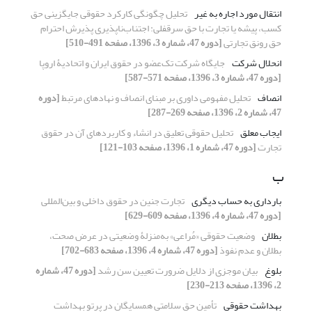
انتقال مورد اجاره به غیر
تحلیل چگونگی کارکرد حقوقی جایگزینی حق
کسب، پیشه یا تجارت با حق سرقفلی: اجتناب‌ناپذیری پذیرش احترام
حق رونق تجارتی
[دوره 47، شماره 3، 1396، صفحه 491-510]
انحلال شرکت
جایگاه شرکت تک‌عضو در حقوق ایران و اتحادیۀ اروپا
[دوره 47، شماره 3، 1396، صفحه 571-587]
انصاف
تحلیل مفهومی داوری بر مبنای انصاف و نهادهای مرتبط
[دوره
47، شماره 2، 1396، صفحه 269-287]
ایجاب معلق
تحلیل حقوقی تعلیق در انشاء و کاربردهای آن در حقوق
تجارت
[دوره 47، شماره 1، 1396، صفحه 103-121]
ب
بارداری به حساب دیگری
تجارت جنین در حقوق داخلی و بین‌المللی
[دوره 47، شماره 4، 1396، صفحه 609-629]
بطلان
وضعیت حقوقی «مُراعی» به‌منزلۀ وضعیتی در عرض صحت،
بطلان و عدم نفوذ
[دوره 47، شماره 4، 1396، صفحه 683-702]
بلوغ
بیان موجزی از دلایل ضرورت تعیین سن رشد
[دوره 47، شماره
2، 1396، صفحه 213-230]
بهداشت حقوقی
تأمین حق سلامتی همسایگان در پرتو بهداشت