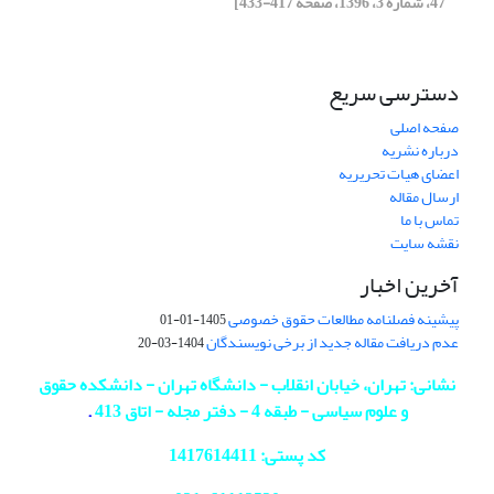
47، شماره 3، 1396، صفحه 417-433]
دسترسی سریع
صفحه اصلی
درباره نشریه
اعضای هیات تحریریه
ارسال مقاله
تماس با ما
نقشه سایت
آخرین اخبار
پیشینه فصلنامه مطالعات حقوق خصوصی
1405-01-01
عدم دریافت مقاله جدید از برخی نویسندگان
1404-03-20
نشانی: تهران، خیابان انقلاب - دانشگاه تهران - دانشکده حقوق
و علوم سیاسی - طبقه 4 - دفتر مجله - اتاق 413
.
کد پستی: 1417614411