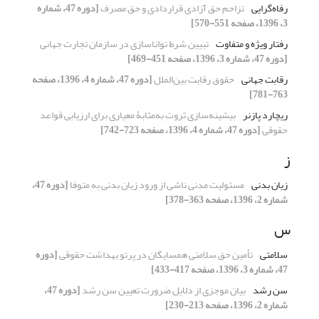
رفاه‌گرایی
تزاحم حق آزادی قراردادی و حق مصرف
[دوره 47، شماره
3، 1396، صفحه 551-570]
رفتار ویژه و متفاوت
تبیین شرط تواناسازی در سازمان تجارت جهانی
[دوره 47، شماره 3، 1396، صفحه 451-469]
رقابت جهانی
حقوق رقابت بین‌الملل
[دوره 47، شماره 4، 1396، صفحه
763-781]
ریچارد پازنر
بیشینه‌سازی ثروت به‌مثابۀ معیاری برای ارزیابی قواعد
حقوقی
[دوره 47، شماره 4، 1396، صفحه 723-742]
ز
زیان بدنی
مسئولیت مدنی ناشی از ورود زیان بدنی به متوفا
[دوره 47،
شماره 2، 1396، صفحه 363-378]
س
سلامتی
تأمین حق سلامتی همسایگان در پرتو بهداشت حقوقی
[دوره
47، شماره 3، 1396، صفحه 417-433]
سن رشد
بیان موجزی از دلایل ضرورت تعیین سن رشد
[دوره 47،
شماره 2، 1396، صفحه 213-230]