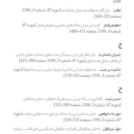
608]
تقلب
بازرگان متوقف و اعمال متقلبانه
[دوره 47، شماره 2، 1396،
صفحه 325-343]
تنظیم رفتار
گزینش میان ملاک‌های تقنینی تنظیم رفتار
[دوره 47،
شماره 3، 1396، صفحه 471-489]
ج
جبران خسارت
حل تعارض در رسیدگی به دعاوی خسارت‌های ناشی
از فعالیت‌های هسته‌ای
[دوره 47، شماره 3، 1396، صفحه 399-415]
جنایت بر میت
مسئولیت مدنی ناشی از ورود زیان بدنی به متوفا
[دوره
47، شماره 2، 1396، صفحه 363-378]
ح
حسن نیت
گفتاری در نقد و بررسی نظریۀ حقوقی «عمل به ظاهر»
[دوره 47، شماره 2، 1396، صفحه 309-323]
حق دادخواهی
اصل دسترسی به عدالت و حق دادخواهی دولت
[دوره
47، شماره 3، 1396، صفحه 531-550]
حق سرقفل
تحلیل چگونگی کارکرد حقوقی جایگزینی حق کسب، پیشه