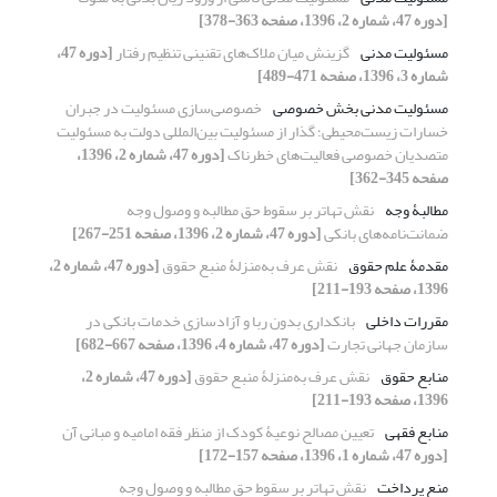
[دوره 47، شماره 2، 1396، صفحه 363-378]
مسئولیت مدنی
گزینش میان ملاک‌های تقنینی تنظیم رفتار
[دوره 47،
شماره 3، 1396، صفحه 471-489]
مسئولیت مدنی بخش خصوصی
خصوصی‌سازی مسئولیت در جبران
خسارات زیست‌محیطی؛ گذار از مسئولیت بین‌المللی دولت به مسئولیت
متصدیان خصوصی فعالیت‌های خطرناک
[دوره 47، شماره 2، 1396،
صفحه 345-362]
مطالبۀ وجه
نقش تهاتر بر سقوط حق مطالبه و وصول وجه
ضمانت‌نامه‌های بانکی
[دوره 47، شماره 2، 1396، صفحه 251-267]
مقدمۀ علم حقوق
نقش عرف به‌منزلۀ منبع حقوق
[دوره 47، شماره 2،
1396، صفحه 193-211]
مقررات داخلی
بانکداری بدون ربا و آزادسازی خدمات بانکی در
سازمان جهانی تجارت
[دوره 47، شماره 4، 1396، صفحه 667-682]
منابع حقوق
نقش عرف به‌منزلۀ منبع حقوق
[دوره 47، شماره 2،
1396، صفحه 193-211]
منابع فقهی
تعیین مصالح نوعیۀ کودک از منظر فقه امامیه و مبانی آن
[دوره 47، شماره 1، 1396، صفحه 157-172]
منع پرداخت
نقش تهاتر بر سقوط حق مطالبه و وصول وجه