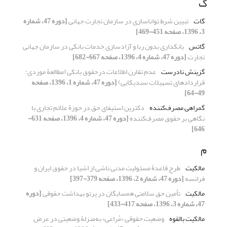
گ
گات
تبیین شرط تواناسازی در سازمان تجارت جهانی
[دوره 47، شماره
3، 1396، صفحه 451-469]
گاتس
بانکداری بدون ربا و آزادسازی خدمات بانکی در سازمان جهانی
تجارت
[دوره 47، شماره 4، 1396، صفحه 667-682]
گزینش نادرست
عدم تقارن اطلاعات درحقوق بانکی (مطالعۀ موردی:
قراردادهای تسهیلات سندیکایی)
[دوره 47، شماره 1، 1396، صفحه
49-64]
گمراهی مصرف‌کننده
دکترین استیفای حق در حوزۀ علائم تجاری با
نگاهی بر حقوق مصرف‌کننده
[دوره 47، شماره 4، 1396، صفحه 631-
646]
م
مالکیت
طرح قاعدۀ مسئولیت مدنی ناشی از اشیا در حقوق ایران و
فرانسه
[دوره 47، شماره 2، 1396، صفحه 379-397]
مالکیت
تأمین حق سلامتی همسایگان در پرتو بهداشت حقوقی
[دوره
47، شماره 3، 1396، صفحه 417-433]
مالکیت بالقوه
وضعیت حقوقی «مُراعی» به‌منزلۀ وضعیتی در عرض