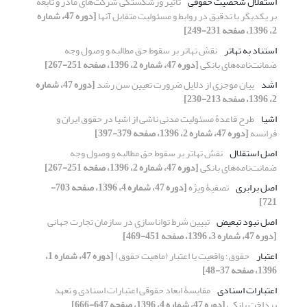
استقلال شخصیت حقوقی
تأثیر ورشکستگی شرکت‌های مادر و تابعه
بر یکدیگر با تدقیق در روابط و مسئولیت متقابل آنها
[دوره 47، شماره
2، 1396، صفحه 231-249]
استناد به تهاتر
نقش تهاتر بر سقوط حق مطالبه و وصول وجه
ضمانت‌نامه‌های بانکی
[دوره 47، شماره 2، 1396، صفحه 251-267]
اشد
بیان موجزی از دلایل ضرورت تعیین سن رشد
[دوره 47، شماره
2، 1396، صفحه 213-230]
اشیا
طرح قاعدۀ مسئولیت مدنی ناشی از اشیا در حقوق ایران و
فرانسه
[دوره 47، شماره 2، 1396، صفحه 379-397]
اصل استقلال
نقش تهاتر بر سقوط حق مطالبه و وصول وجه
ضمانت‌نامه‌های بانکی
[دوره 47، شماره 2، 1396، صفحه 251-267]
اصل برابری
تصفیۀ ویژه
[دوره 47، شماره 4، 1396، صفحه 703-
721]
اصل نبود تبعیض
تبیین شرط تواناسازی در سازمان تجارت جهانی
[دوره 47، شماره 3، 1396، صفحه 451-469]
اعتبار
حقوق؛ واقعیت یا اعتبار (ماهیت حقوق)
[دوره 47، شماره 1،
1396، صفحه 37-48]
اعتبارات اسنادی
مقایسۀ ابعاد حقوقی اعتبارات اسنادی و تعهد
پرداخت بانکی
[دوره 47، شماره 4، 1396، صفحه 647-666]