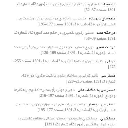
داده پیام
اعتبار و نفوذ قراردادهای الکترونیک
[دوره 42، شماره 1،
1391، صفحه 37-52]
داده های محرمانه
جاسوسی رایانه ای در حقوق ایران و وضعیت بین
المللی آن
[دوره 42، شماره 3، 1391، صفحه 177-195]
در حکم عمد
مستی ارادی؛ تقصیری در حکم عمد
[دوره 42، شماره 2،
1391، صفحه 39-58]
درصدتقصیر
توزیع خسارت در حقوق مسئولیت مدنی در فرض تعدد
اسباب
[دوره 42، شماره 1، 1391، صفحه 109-126]
دریایی
کنوانسیون رتردام (1)
[دوره 42، شماره 1، 1391، صفحه 255-
275]
دسترسی
تأثیر کارایی بر ساختار حقوق مالکیت فکری
[دوره 42،
شماره 3، 1391، صفحه 215-229]
دسترسی به اطلاعات مالی
«اجرای موثر» رأی مدنی* (مفهوم، راهکارها
و موانع)
[دوره 42، شماره 4، 1391، صفحه 197-216]
دسترسی غیرمجاز
جاسوسی رایانه ای در حقوق ایران و وضعیت بین
المللی آن
[دوره 42، شماره 3، 1391، صفحه 177-195]
دستگیری
دستگیری متهم بدون دستور قضائی: مطالعه تطبیقی در
حقوق ایران و انگلیس
[دوره 42، شماره 2، 1391]