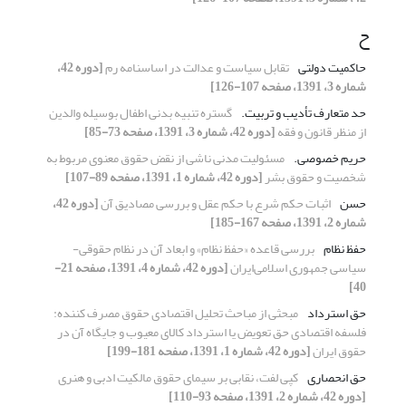
ح
حاکمیت دولتی
تقابل سیاست و عدالت در اساسنامه رم
[دوره 42،
شماره 3، 1391، صفحه 107-126]
حد متعارف تأدیب و تربیت.
گستره تنبیه بدنی اطفال بوسیله والدین
از منظر قانون و فقه
[دوره 42، شماره 3، 1391، صفحه 73-85]
حریم خصوصی.
مسئولیت مدنی ناشی از نقض حقوق معنوی مربوط به
شخصیت و حقوق بشر
[دوره 42، شماره 1، 1391، صفحه 89-107]
حسن
اثبات حکم شرع با حکم عقل و بررسی مصادیق آن
[دوره 42،
شماره 2، 1391، صفحه 167-185]
حفظ نظام
بررسی قاعده «حفظ نظام» و ابعاد آن در نظام حقوقی-
سیاسی جمهوری اسلامی‌ایران
[دوره 42، شماره 4، 1391، صفحه 21-
40]
حق استرداد
مبحثی از مباحث تحلیل اقتصادی حقوق مصرف کننده:
فلسفه اقتصادی حق تعویض یا استرداد کالای معیوب و جایگاه آن در
حقوق ایران
[دوره 42، شماره 1، 1391، صفحه 181-199]
حق انحصاری
کپی لفت، نقابی بر سیمای حقوق مالکیت ادبی و هنری
[دوره 42، شماره 2، 1391، صفحه 93-110]