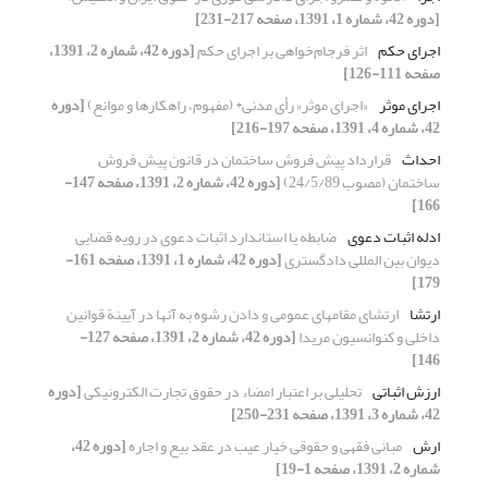
[دوره 42، شماره 1، 1391، صفحه 217-231]
اجرای حکم
اثر فرجام‌خواهی بر اجرای حکم
[دوره 42، شماره 2، 1391،
صفحه 111-126]
اجرای موثر
«اجرای موثر» رأی مدنی* (مفهوم، راهکارها و موانع)
[دوره
42، شماره 4، 1391، صفحه 197-216]
احداث
قرارداد پیش فروش ساختمان در قانون پیش فروش
ساختمان (مصوب 24/5/89)
[دوره 42، شماره 2، 1391، صفحه 147-
166]
ادله اثبات دعوی
ضابطه یا استاندارد اثبات دعوی در رویه قضایی
دیوان بین المللی دادگستری
[دوره 42، شماره 1، 1391، صفحه 161-
179]
ارتشا
ارتشای مقامهای عمومی و دادن رشوه به آنها در آیینة قوانین
داخلی و کنوانسیون مریدا
[دوره 42، شماره 2، 1391، صفحه 127-
146]
ارزش اثباتی
تحلیلی بر اعتبار امضاء در حقوق تجارت الکترونیکی
[دوره
42، شماره 3، 1391، صفحه 231-250]
ارش
مبانی فقهی و حقوقی خیار عیب در عقد بیع و اجاره
[دوره 42،
شماره 2، 1391، صفحه 1-19]