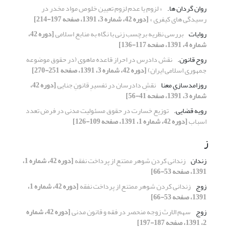
روان گردان ها.
« لزوم یا عدم لزوم تعیین خلوص مواد مخدر در
رسیدگی های کیفری »
[دوره 42، شماره 3، 1391، صفحه 197-214]
روایات
بررسی نظریه برچسب زنی با نگاه به منابع اسلامی
[دوره 42،
شماره 4، 1391، صفحه 117-136]
روح قانون.
نقش دادرس در احراز قاعده ماهوی (در حقوق موضوعه
جمهوری اسلامی ایران)
[دوره 42، شماره 3، 1391، صفحه 251-270]
روزامدسازیِ معنا
نقشِ دادرسان در تفسیرِ قانونِ جنایی
[دوره 42،
شماره 3، 1391، صفحه 41-56]
رویه قضایی.
توزیع خسارت در حقوق مسئولیت مدنی در فرض تعدد
اسباب
[دوره 42، شماره 1، 1391، صفحه 109-126]
ز
زندان
زندانی کردن شوهر ممتنع از پرداخت نفقه
[دوره 42، شماره 1،
1391، صفحه 53-66]
زوج
زندانی کردن شوهر ممتنع از پرداخت نفقه
[دوره 42، شماره 1،
1391، صفحه 53-66]
زوج
سهم الارث زوجه منحصر در فقه و قانون مدنی
[دوره 42، شماره
2، 1391، صفحه 187-197]