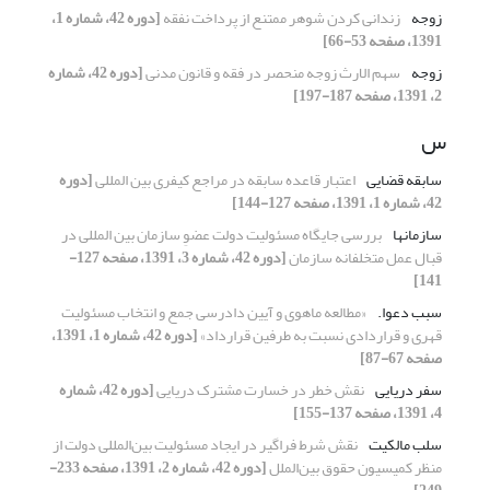
زوجه
زندانی کردن شوهر ممتنع از پرداخت نفقه
[دوره 42، شماره 1،
1391، صفحه 53-66]
زوجه
سهم الارث زوجه منحصر در فقه و قانون مدنی
[دوره 42، شماره
2، 1391، صفحه 187-197]
س
سابقه قضایی
اعتبار قاعده سابقه در مراجع کیفری بین المللی
[دوره
42، شماره 1، 1391، صفحه 127-144]
سازمانها
بررسی جایگاه مسئولیت دولت عضوِ سازمان بین المللی در
قبال عمل متخلفانه سازمان
[دوره 42، شماره 3، 1391، صفحه 127-
141]
سبب دعوا.
«مطالعه ماهوی و آیین دادرسی جمع و انتخاب مسئولیت
قهری و قراردادی نسبت به طرفین قرارداد»
[دوره 42، شماره 1، 1391،
صفحه 67-87]
سفر دریایی
نقش خطر در خسارت مشترک دریایی
[دوره 42، شماره
4، 1391، صفحه 137-155]
سلب مالکیت
نقش شرط فراگیر در ایجاد مسئولیت بین‌المللی دولت از
منظر کمیسیون حقوق ‌بین‌الملل
[دوره 42، شماره 2، 1391، صفحه 233-