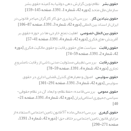
حقوق بشر
نظام نوین گزارش دهی دولتها به کمیته حقوق بشر
سازمان ملل متحد
[دوره 42، شماره 1، 1391، صفحه 145-159]
حقوق بنیادین کار.
بررسی اثرپذیری حق کارِ کارگران مهاجرِ قانونی در
ایران از اسناد بین المللی
[دوره 42، شماره 3، 1391، صفحه 87-106]
حقوق بین الملل خصوصی
اهلیت تمتع خارجی¬ها در حوزه حقوق بر
آفرینش¬های فکری
[دوره 42، شماره 4، 1391، صفحه 41-57]
حقوق رقابت
سیاست های حقوق رقابت و حقوق مالکیت فکری
[دوره
42، شماره 2، 1391، صفحه 59-74]
حقوق رقابت
بررسی تطبیقی مسئولیت مدنی ناشی از رقابت نامشروع
تجاری
[دوره 42، شماره 4، 1391، صفحه 59-78]
حقوق سوئیس
اصول و معیارهای کنترل قضایی اداری در حقوق
سوئیس
[دوره 42، شماره 3، 1391، صفحه 291-301]
حقوق عمومی
بررسی قاعده «حفظ نظام» و ابعاد آن در نظام حقوقی-
سیاسی جمهوری اسلامی‌ایران
[دوره 42، شماره 4، 1391، صفحه 21-
40]
حقوق کیفری
بررسی اجمالی ماده 97 قانون تامین اجتماعی (استفاده از
مزایای قانون تامین اجتماعی برخلاف حق)
[دوره 42، شماره 3، 1391،
صفحه 271-290]