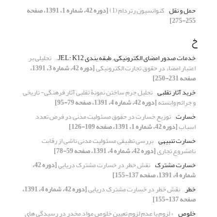
حمل و نقل
کنوانسیون رتردام (1)
[دوره 42، شماره 1، 1391، صفحه
255-275]
خ
خدمات صدور امضای الکترونیکی. طبقه بندی JEL: K12.
تحلیلی بر
اعتبار امضاء در حقوق تجارت الکترونیکی
[دوره 42، شماره 3، 1391،
صفحه 231-250]
خرید آثار تقلبی
تحلیل جرم ساختن نمونۀ تقلبی آثار فرهنگی- تاریخی
و جرائم وابسته
[دوره 42، شماره 4، 1391، صفحه 79-95]
خسارت
توزیع خسارت در حقوق مسئولیت مدنی در فرض تعدد
اسباب
[دوره 42، شماره 1، 1391، صفحه 109-126]
خسارت تنبیهی
بررسی تطبیقی مسئولیت مدنی ناشی از رقابت
نامشروع تجاری
[دوره 42، شماره 4، 1391، صفحه 59-78]
خسارت مشترک
نقش خطر در خسارت مشترک دریایی
[دوره 42،
شماره 4، 1391، صفحه 137-155]
خطر
نقش خطر در خسارت مشترک دریایی
[دوره 42، شماره 4، 1391،
صفحه 137-155]
خلوص
« لزوم یا عدم لزوم تعیین خلوص مواد مخدر در رسیدگی های