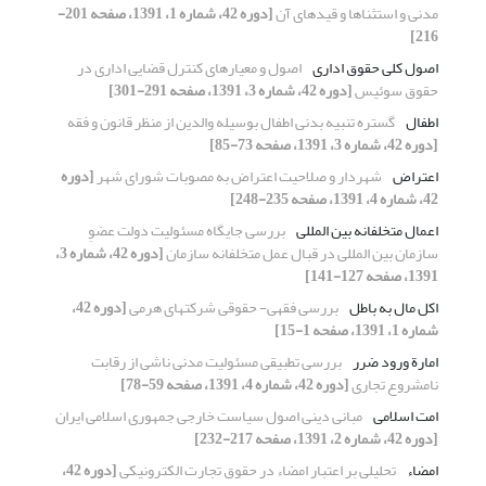
مدنی و استثناها و قیدهای آن
[دوره 42، شماره 1، 1391، صفحه 201-
216]
اصول کلی حقوق اداری
اصول و معیارهای کنترل قضایی اداری در
حقوق سوئیس
[دوره 42، شماره 3، 1391، صفحه 291-301]
اطفال
گستره تنبیه بدنی اطفال بوسیله والدین از منظر قانون و فقه
[دوره 42، شماره 3، 1391، صفحه 73-85]
اعتراض
شهردار و صلاحیت اعتراض به مصوبات شورای شهر
[دوره
42، شماره 4، 1391، صفحه 235-248]
اعمال متخلفانه بین المللی
بررسی جایگاه مسئولیت دولت عضوِ
سازمان بین المللی در قبال عمل متخلفانه سازمان
[دوره 42، شماره 3،
1391، صفحه 127-141]
اکل مال به باطل
بررسی فقهی- حقوقی شرکتهای هرمی
[دوره 42،
شماره 1، 1391، صفحه 1-15]
امارة ورود ضرر
بررسی تطبیقی مسئولیت مدنی ناشی از رقابت
نامشروع تجاری
[دوره 42، شماره 4، 1391، صفحه 59-78]
امت اسلامی
مبانی دینی اصول سیاست خارجی جمهوری اسلامی ایران
[دوره 42، شماره 2، 1391، صفحه 217-232]
امضاء
تحلیلی بر اعتبار امضاء در حقوق تجارت الکترونیکی
[دوره 42،