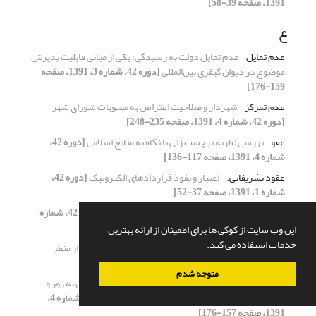
1391، صفحه 39-58]
ع
عدم تمایل
عدم تمایل دولت به رسیدگی: یکی از مبانی قابلیت پذیرش
موضوع در دیوان کیفری بین‌المللی
[دوره 42، شماره 3، 1391، صفحه
159-176]
عدم تمرکز
شهردار و صلاحیت اعتراض به مصوبات شورای شهر
[دوره 42، شماره 4، 1391، صفحه 235-248]
عفو
بررسی نظریه برچسب زنی با نگاه به منابع اسلامی
[دوره 42،
شماره 4، 1391، صفحه 117-136]
عقود تشریفاتی.
اعتبار و نفوذ قراردادهای الکترونیک
[دوره 42،
شماره 1، 1391، صفحه 37-52]
عقود رضایی
اعتبار و نفوذ قراردادهای الکترونیک
[دوره 42، شماره
1، 1391، صفحه 37-52]
این وب سایت از کوکی ها برای اطمینان از ارائه بهترین
خدمات استفاده می کند.
علت موجه جرم
گستره تنبیه بدنی اطفال بوسیله والدین از منظر
قانون و فقه
[دوره 42، شماره 3، 1391، صفحه 73-85]
متوجه شدم
عمل تجاوز
بازخوانی دلایل اشغال عراق از منظر حق توسل به زور و
بررسی آثار آن در پرتو حقوق بین¬الملل کیفری
[دوره 42، شماره 4،
1391، صفحه 157-176]