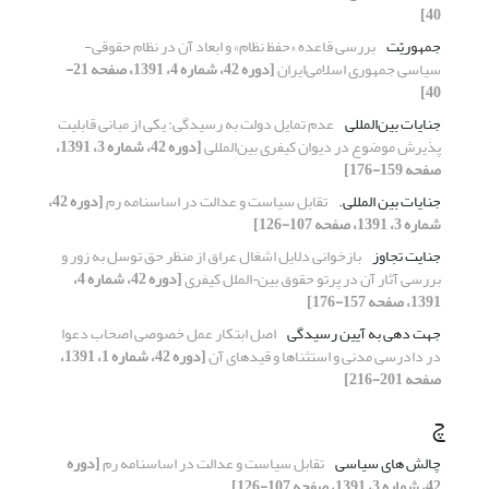
40]
جمهوریّت
بررسی قاعده «حفظ نظام» و ابعاد آن در نظام حقوقی-
سیاسی جمهوری اسلامی‌ایران
[دوره 42، شماره 4، 1391، صفحه 21-
40]
جنایات بین‌المللی
عدم تمایل دولت به رسیدگی: یکی از مبانی قابلیت
پذیرش موضوع در دیوان کیفری بین‌المللی
[دوره 42، شماره 3، 1391،
صفحه 159-176]
جنایات بین المللی.
تقابل سیاست و عدالت در اساسنامه رم
[دوره 42،
شماره 3، 1391، صفحه 107-126]
جنایت تجاوز
بازخوانی دلایل اشغال عراق از منظر حق توسل به زور و
بررسی آثار آن در پرتو حقوق بین¬الملل کیفری
[دوره 42، شماره 4،
1391، صفحه 157-176]
جهت دهی به آیین رسیدگی
اصل ابتکار عمل خصوصی اصحاب دعوا
در دادرسی مدنی و استثناها و قیدهای آن
[دوره 42، شماره 1، 1391،
صفحه 201-216]
چ
چالش های سیاسی
تقابل سیاست و عدالت در اساسنامه رم
[دوره
42، شماره 3، 1391، صفحه 107-126]