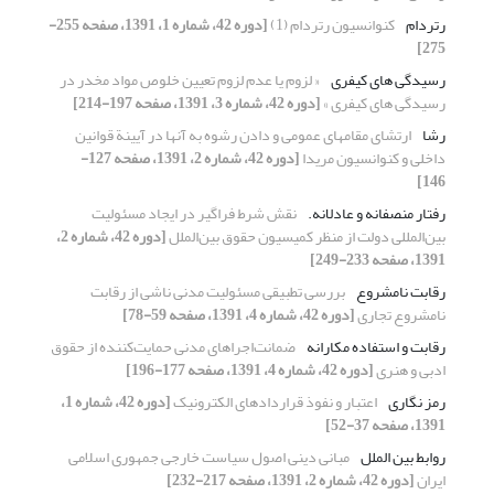
رتردام
کنوانسیون رتردام (1)
[دوره 42، شماره 1، 1391، صفحه 255-
275]
رسیدگی های کیفری
« لزوم یا عدم لزوم تعیین خلوص مواد مخدر در
رسیدگی های کیفری »
[دوره 42، شماره 3، 1391، صفحه 197-214]
رشا
ارتشای مقامهای عمومی و دادن رشوه به آنها در آیینة قوانین
داخلی و کنوانسیون مریدا
[دوره 42، شماره 2، 1391، صفحه 127-
146]
رفتار منصفانه و عادلانه.
نقش شرط فراگیر در ایجاد مسئولیت
بین‌المللی دولت از منظر کمیسیون حقوق ‌بین‌الملل
[دوره 42، شماره 2،
1391، صفحه 233-249]
رقابت نامشروع
بررسی تطبیقی مسئولیت مدنی ناشی از رقابت
نامشروع تجاری
[دوره 42، شماره 4، 1391، صفحه 59-78]
رقابت و استفاده‌ مکارانه
ضمانت‌اجراهای مدنی حمایت‌کننده از حقوق
ادبی و هنری
[دوره 42، شماره 4، 1391، صفحه 177-196]
رمز نگاری
اعتبار و نفوذ قراردادهای الکترونیک
[دوره 42، شماره 1،
1391، صفحه 37-52]
روابط بین الملل
مبانی دینی اصول سیاست خارجی جمهوری اسلامی
ایران
[دوره 42، شماره 2، 1391، صفحه 217-232]