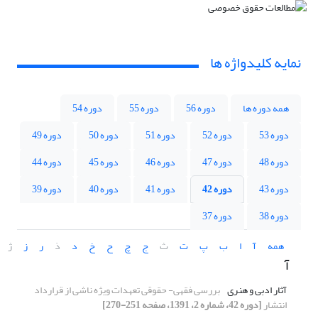
نمایه کلیدواژه ها
همه دوره ها
دوره 56
دوره 55
دوره 54
دوره 53
دوره 52
دوره 51
دوره 50
دوره 49
دوره 48
دوره 47
دوره 46
دوره 45
دوره 44
دوره 43
دوره 42
دوره 41
دوره 40
دوره 39
دوره 38
دوره 37
همه
آ
ا
ب
پ
ت
ث
ج
چ
ح
خ
د
ذ
ر
ز
ژ
آ
آثار ادبی و هنری
بررسی فقهی- حقوقی تعهدات ویژه ناشی از قرارداد
انتشار
[دوره 42، شماره 2، 1391، صفحه 251-270]