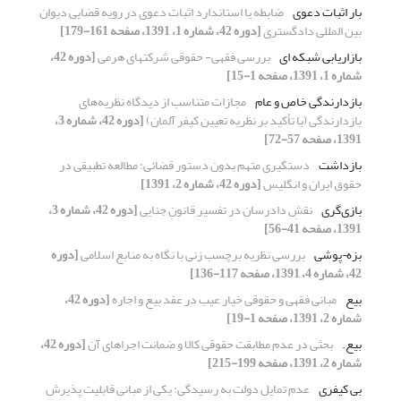
بار اثبات دعوی
ضابطه یا استاندارد اثبات دعوی در رویه قضایی دیوان
بین المللی دادگستری
[دوره 42، شماره 1، 1391، صفحه 161-179]
بازاریابی شبکه ای
بررسی فقهی- حقوقی شرکتهای هرمی
[دوره 42،
شماره 1، 1391، صفحه 1-15]
بازدارندگی خاص و عام
مجازات متناسب از دیدگاه نظریه‌های
بازدارندگی (با تأکید بر نظریه تعیین کیفر آلمان)
[دوره 42، شماره 3،
1391، صفحه 57-72]
بازداشت
دستگیری متهم بدون دستور قضائی: مطالعه تطبیقی در
حقوق ایران و انگلیس
[دوره 42، شماره 2، 1391]
بازی‌گری
نقشِ دادرسان در تفسیرِ قانونِ جنایی
[دوره 42، شماره 3،
1391، صفحه 41-56]
بزه¬پوشی
بررسی نظریه برچسب زنی با نگاه به منابع اسلامی
[دوره
42، شماره 4، 1391، صفحه 117-136]
بیع
مبانی فقهی و حقوقی خیار عیب در عقد بیع و اجاره
[دوره 42،
شماره 2، 1391، صفحه 1-19]
بیع.
بحثی در عدم مطابقت حقوقی کالا و ضمانت اجراهای آن
[دوره 42،
شماره 2، 1391، صفحه 199-215]
بی کیفری
عدم تمایل دولت به رسیدگی: یکی از مبانی قابلیت پذیرش