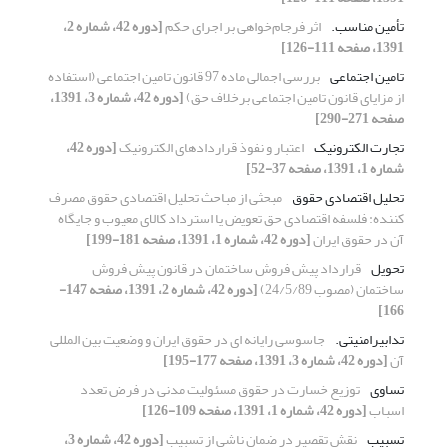
تأمین مناسب.
اثر فرجام‌خواهی بر اجرای حکم
[دوره 42، شماره 2،
1391، صفحه 111-126]
تامین اجتماعی
بررسی اجمالی ماده 97 قانون تامین اجتماعی (استفاده
از مزایای قانون تامین اجتماعی برخلاف حق)
[دوره 42، شماره 3، 1391،
صفحه 271-290]
تجارت الکترونیک
اعتبار و نفوذ قراردادهای الکترونیک
[دوره 42،
شماره 1، 1391، صفحه 37-52]
تحلیل اقتصادی حقوق
مبحثی از مباحث تحلیل اقتصادی حقوق مصرف
کننده: فلسفه اقتصادی حق تعویض یا استرداد کالای معیوب و جایگاه
آن در حقوق ایران
[دوره 42، شماره 1، 1391، صفحه 181-199]
تحویل
قرارداد پیش فروش ساختمان در قانون پیش فروش
ساختمان (مصوب 24/5/89)
[دوره 42، شماره 2، 1391، صفحه 147-
166]
تدابیرامنیتی.
جاسوسی رایانه ای در حقوق ایران و وضعیت بین المللی
آن
[دوره 42، شماره 3، 1391، صفحه 177-195]
تساوی
توزیع خسارت در حقوق مسئولیت مدنی در فرض تعدد
اسباب
[دوره 42، شماره 1، 1391، صفحه 109-126]
تسبیب
نقش تقصیر در ضمان ناشی از تسبیب
[دوره 42، شماره 3،