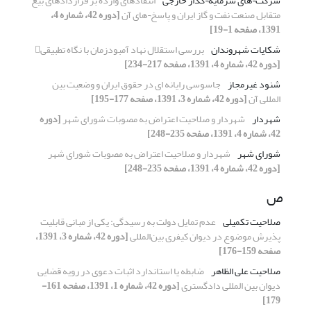
شرکت¬های سرمایه¬گذار خارجی
انتقادهای وارده بر قراردادهای بیع
متقابل صنعت نفت و گاز ایران و پاسخ¬های آن
[دوره 42، شماره 4،
1391، صفحه 1-19]
شکایات شهروندان
بررسی استقلال نهاد آمبودزمان با نگاه تطبیقی
[دوره 42، شماره 4، 1391، صفحه 217-234]
شنود غیرمجاز
جاسوسی رایانه ای در حقوق ایران و وضعیت بین
المللی آن
[دوره 42، شماره 3، 1391، صفحه 177-195]
شهردار
شهردار و صلاحیت اعتراض به مصوبات شورای شهر
[دوره
42، شماره 4، 1391، صفحه 235-248]
شورای شهر
شهردار و صلاحیت اعتراض به مصوبات شورای شهر
[دوره 42، شماره 4، 1391، صفحه 235-248]
ص
صلاحیت تکمیلی
عدم تمایل دولت به رسیدگی: یکی از مبانی قابلیت
پذیرش موضوع در دیوان کیفری بین‌المللی
[دوره 42، شماره 3، 1391،
صفحه 159-176]
صلاحیت علی الظاهر
ضابطه یا استاندارد اثبات دعوی در رویه قضایی
دیوان بین المللی دادگستری
[دوره 42، شماره 1، 1391، صفحه 161-
179]