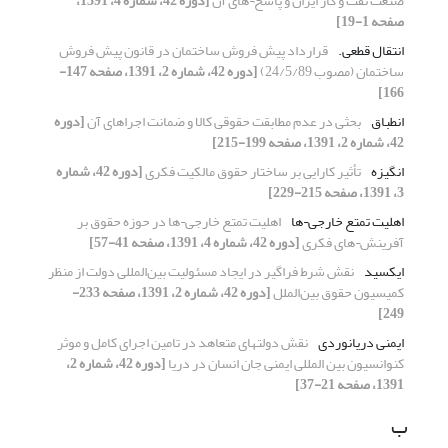
صنعت نفت و گاز ایران و پاسخ¬های آن
[دوره 42، شماره 4، 1391،
صفحه 1-19]
انتقال قطعی.
قرارداد پیش فروش ساختمان در قانون پیش فروش
ساختمان (مصوب 24/5/89)
[دوره 42، شماره 2، 1391، صفحه 147-
166]
انطباق
بحثی در عدم مطابقت حقوقی کالا و ضمانت اجراهای آن
[دوره
42، شماره 2، 1391، صفحه 199-215]
انگیزه
تأثیر کارایی بر ساختار حقوق مالکیت فکری
[دوره 42، شماره
3، 1391، صفحه 215-229]
اهلیت تمتع خارجی¬ها
اهلیت تمتع خارجی¬ها در حوزه حقوق بر
آفرینش¬های فکری
[دوره 42، شماره 4، 1391، صفحه 41-57]
ایکسید
نقش شرط فراگیر در ایجاد مسئولیت بین‌المللی دولت از منظر
کمیسیون حقوق ‌بین‌الملل
[دوره 42، شماره 2، 1391، صفحه 233-
249]
ایمنی دریانوردی
نقش دولتهای متعاهد در تامین اجرای کامل و موثر
کنوانسیون بین المللی ایمنی جان انسان در دریا
[دوره 42، شماره 2،
1391، صفحه 21-37]
ب