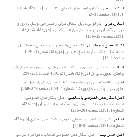
اسناد رسمی
اعتبار و نفوذ قراردادهای الکترونیک
[دوره 42، شماره
1، 1391، صفحه 37-52]
اشغال عراق
بازخوانی دلایل اشغال عراق از منظر حق توسل به زور و
بررسی آثار آن در پرتو حقوق بین¬الملل کیفری
[دوره 42، شماره 4،
1391، صفحه 157-176]
اشکال¬های بیع متقابل
انتقادهای وارده بر قراردادهای بیع متقابل
صنعت نفت و گاز ایران و پاسخ¬های آن
[دوره 42، شماره 4، 1391،
صفحه 1-19]
اصالت
نقد یک رأی در مورد مالکیت ادبی و هنری مفهوم و معیارهای اثر
و نقض حقوق مالی آن
[دوره 42، شماره 2، 1391، صفحه 271-290]
اصل
مطالعه تطبیقی طرح قاعده مسئولیت مدنی ناشی از عمل غیر در
حقوق ایران و فرانسه
[دوره 42، شماره 4، 1391، صفحه 249-268]
اصل ابتکار عمل خصوصی یا شخصی
اصل ابتکار عمل خصوصی
اصحاب دعوا در دادرسی مدنی و استثناها و قیدهای آن
[دوره 42،
شماره 1، 1391، صفحه 201-216]
اصلاح
کپی لفت، نقابی بر سیمای حقوق مالکیت ادبی و هنری
[دوره 42،
شماره 2، 1391، صفحه 93-110]
اصل حسن نیت.
اصل ابتکار عمل خصوصی اصحاب دعوا در دادرسی